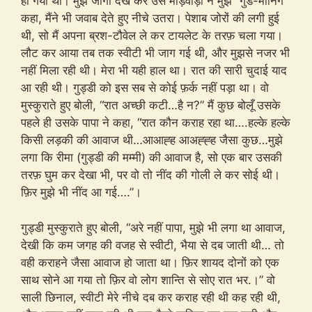
हो गया था। मुझे जागा देख कर उस माड़वाड़ी ने मुझे “गुड-मार्निंग”
कहा, मैंने भी जवाब देते हुए नीचे उतरा। पेशाब जोरों की लगी हुई
थी, सो मैं अपना ब्रश-टौवेल ले कर टायलेट के तरफ़ चला गया।
लौट कर आया तब तक स्वीटी भी जाग गई थी, और मुझसे नजर भी
नहीं मिला रही थी। मेरा भी यही हाल था। रात की सारी चुदाई याद
आ रही थी। गुड्डी को इस सब से कोई फ़र्क नहीं पड़ा था। वो
मुस्कुराते हुए बोली, “रात अच्छी कटी…है न?” मैं कुछ बोलूँ उसके
पहले ही उसके पापा ने कहा, “रात कौन कराह रहा था….हल्के हल्के
किसी लड़की की आवाज थी…आआह्ह आअह्ह्ह जैसा कुछ…मुझे
लगा कि रीमा (गुड्डी की मम्मी) की आवाज है, सो एक बार उसकी
तरफ़ घुम कर देखा भी, पर वो तो नींद की गोली ले कर सोई थी।
फ़िर मुझे भी नींद आ गई….”।
गुड्डी मुस्कुराते हुए बोली, “अरे नहीं पापा, मुझे भी लगा था आवाज,
देखी कि कम जगह की वजह से स्वीटी, भैया से दब जाती थी… तो
वही कराहने जैसा आवाज हो जाता था। फ़िर शायद दोनों को एक
साथ सोने आ गया तो फ़िर वो लोग शान्ति से सोए रात भर.।” वो
साली छिनाल, स्वीटी मेरे नीचे दब कर कराह रही थी कह रही थी,