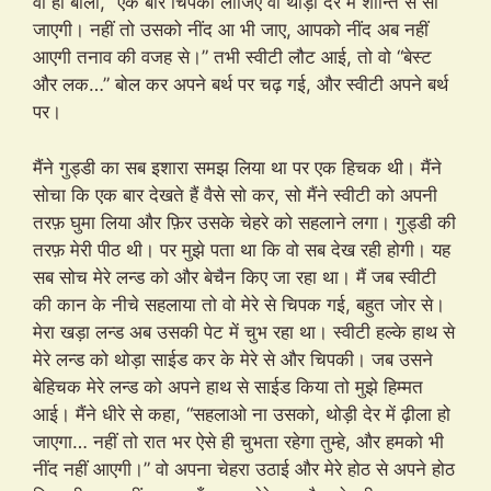
वो ही बोली, “एक बार चिपका लीजिए वो थोड़ी देर में शान्ति से सो
जाएगी। नहीं तो उसको नींद आ भी जाए, आपको नींद अब नहीं
आएगी तनाव की वजह से।” तभी स्वीटी लौट आई, तो वो “बेस्ट
और लक…” बोल कर अपने बर्थ पर चढ़ गई, और स्वीटी अपने बर्थ
पर।
मैंने गुड्डी का सब इशारा समझ लिया था पर एक हिचक थी। मैंने
सोचा कि एक बार देखते हैं वैसे सो कर, सो मैंने स्वीटी को अपनी
तरफ़ घुमा लिया और फ़िर उसके चेहरे को सहलाने लगा। गुड्डी की
तरफ़ मेरी पीठ थी। पर मुझे पता था कि वो सब देख रही होगी। यह
सब सोच मेरे लन्ड को और बेचैन किए जा रहा था। मैं जब स्वीटी
की कान के नीचे सहलाया तो वो मेरे से चिपक गई, बहुत जोर से।
मेरा खड़ा लन्ड अब उसकी पेट में चुभ रहा था। स्वीटी हल्के हाथ से
मेरे लन्ड को थोड़ा साईड कर के मेरे से और चिपकी। जब उसने
बेहिचक मेरे लन्ड को अपने हाथ से साईड किया तो मुझे हिम्मत
आई। मैंने धीरे से कहा, “सहलाओ ना उसको, थोड़ी देर में ढ़ीला हो
जाएगा… नहीं तो रात भर ऐसे ही चुभता रहेगा तुम्हे, और हमको भी
नींद नहीं आएगी।” वो अपना चेहरा उठाई और मेरे होठ से अपने होठ