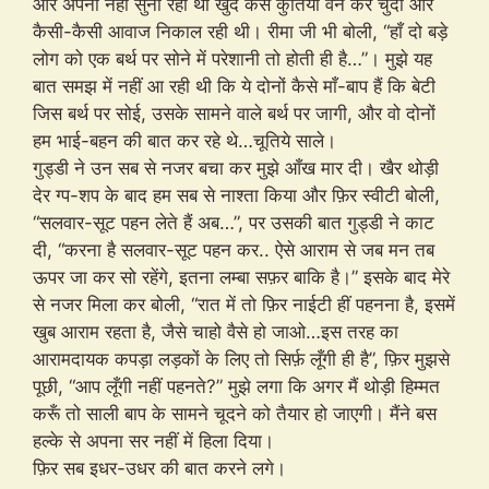
और अपना नहीं सुना रही थी खुद कैसे कुतिया वन कर चुदी और
कैसी-कैसी आवाज निकाल रही थी। रीमा जी भी बोली, “हाँ दो बड़े
लोग को एक बर्थ पर सोने में परेशानी तो होती ही है…”। मुझे यह
बात समझ में नहीं आ रही थी कि ये दोनों कैसे माँ-बाप हैं कि बेटी
जिस बर्थ पर सोई, उसके सामने वाले बर्थ पर जागी, और वो दोनों
हम भाई-बहन की बात कर रहे थे…चूतिये साले।
गुड्डी ने उन सब से नजर बचा कर मुझे आँख मार दी। खैर थोड़ी
देर ग्प-शप के बाद हम सब से नाश्ता किया और फ़िर स्वीटी बोली,
“सलवार-सूट पहन लेते हैं अब…”, पर उसकी बात गुड्डी ने काट
दी, “करना है सलवार-सूट पहन कर.. ऐसे आराम से जब मन तब
ऊपर जा कर सो रहेंगे, इतना लम्बा सफ़र बाकि है।” इसके बाद मेरे
से नजर मिला कर बोली, “रात में तो फ़िर नाईटी हीं पहनना है, इसमें
खुब आराम रहता है, जैसे चाहो वैसे हो जाओ…इस तरह का
आरामदायक कपड़ा लड़कों के लिए तो सिर्फ़ लूँगी ही है”, फ़िर मुझसे
पूछी, “आप लूँगी नहीं पहनते?” मुझे लगा कि अगर मैं थोड़ी हिम्मत
करूँ तो साली बाप के सामने चूदने को तैयार हो जाएगी। मैंने बस
हल्के से अपना सर नहीं में हिला दिया।
फ़िर सब इधर-उधर की बात करने लगे।