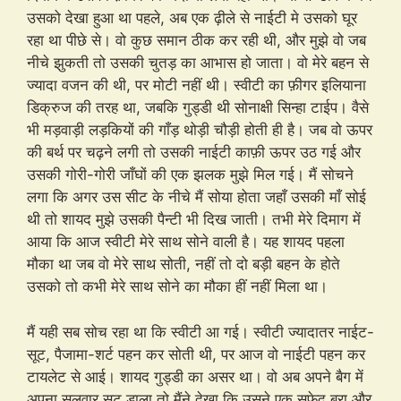
उसको देखा हुआ था पहले, अब एक ढ़ीले से नाईटी मे उसको घूर
रहा था पीछे से। वो कुछ समान ठीक कर रही थी, और मुझे वो जब
नीचे झुकती तो उसकी चुतड़ का आभास हो जाता। वो मेरे बहन से
ज्यादा वजन की थी, पर मोटी नहीं थी। स्वीटी का फ़ीगर इलियाना
डिक्रुज की तरह था, जबकि गुड्डी थी सोनाक्षी सिन्हा टाईप। वैसे
भी मड़वाड़ी लड़कियों की गाँड़ थोड़ी चौड़ी होती ही है। जब वो ऊपर
की बर्थ पर चढ़ने लगी तो उसकी नाईटी काफ़ी ऊपर उठ गई और
उसकी गोरी-गोरी जाँघों की एक झलक मुझे मिल गई। मैं सोचने
लगा कि अगर उस सीट के नीचे मैं सोया होता जहाँ उसकी माँ सोई
थी तो शायद मुझे उसकी पैन्टी भी दिख जाती। तभी मेरे दिमाग में
आया कि आज स्वीटी मेरे साथ सोने वाली है। यह शायद पहला
मौका था जब वो मेरे साथ सोती, नहीं तो दो बड़ी बहन के होते
उसको तो कभी मेरे साथ सोने का मौका हीं नहीं मिला था।
मैं यही सब सोच रहा था कि स्वीटी आ गई। स्वीटी ज्यादातर नाईट-
सूट, पैजामा-शर्ट पहन कर सोती थी, पर आज वो नाईटी पहन कर
टायलेट से आई। शायद गुड्डी का असर था। वो अब अपने बैग में
अपना सलवार सूट डाला तो मैंने देखा कि उसने एक सफ़ेद ब्रा और