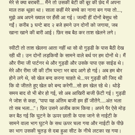
मेरे से क्या बराबरी… मैंने तो उसकी बेटी की बूर की छेद में अपना
माल तक थूका था। साला कहीं मेरे बच्चे का नाना बन गया तो…,
मुझे अब अपने ख्याल पर हँसी आ गई। जल्दी हीं दोनों बेसुध सो
गईं। करीब ३ घन्टे बाद २ बजे हमने उन दोनों को जगाया, जब
खाना खाने की बारी आई। फ़िर सब बैठ कर ताश खेलने लगे।
स्वीटी तो ताश खेलना आता नहीं था सो वो गुड्डी के पास बैठी देख
रही थी। उन दोनों लड़कियों के सामने वाले बर्थ पर हम दोनों थे। मैं
और रीमा जी पार्टनर थे और गुड्डी और उसके पापा एक साईड थे।
मेरे और रीमा जी की टीम घन्टा भर बाद आगे हो गई। अब हम बोर
होने लगे थे, सो खेल बन्द करना चाहते थे…पर गुड्डी की जिद थी
कि वो जीतते हुए खेल को बन्द करेगी…सो हम खेल रहे थे। थोड़े
समय बाद वो भी बोर हो गई, सो अब आखिरी बाजी फ़ेंटी गई। गुड्डी
ने जोश से कहा, “पापा यह अंतिम बाजी हम हीं जीतेंगे….अंत भला
तो सब भला…”। फ़िर उसने अजीब काम किया। अपने पैर ऐसे मोड़
कर बैठ गई कि घुटने के ऊपर छाती के पास जाने से नाईटी के
सामने वाला भाग घुटने के सथ ऊपर चला गया और नाईटी के पीछे
का भाग उसकी चुतड़ से दबा हुआ सीट के नीचे लटका रह गया।