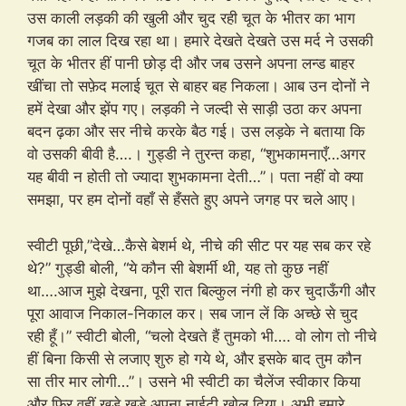
उस काली लड़की की खुली और चुद रही चूत के भीतर का भाग
गजब का लाल दिख रहा था। हमारे देखते देखते उस मर्द ने उसकी
चूत के भीतर हीं पानी छोड़ दी और जब उसने अपना लन्ड बाहर
खींचा तो सफ़ेद मलाई चूत से बाहर बह निकला। आब उन दोनों ने
हमें देखा और झेंप गए। लड़की ने जल्दी से साड़ी उठा कर अपना
बदन ढ़का और सर नीचे करके बैठ गई। उस लड़के ने बताया कि
वो उसकी बीवी है….। गुड्डी ने तुरन्त कहा, “शुभकामनाएँ…अगर
यह बीवी न होती तो ज्यादा शुभकामना देती…”। पता नहीं वो क्या
समझा, पर हम दोनों वहाँ से हँसते हुए अपने जगह पर चले आए।
स्वीटी पूछी,”देखे…कैसे बेशर्म थे, नीचे की सीट पर यह सब कर रहे
थे?” गुड्डी बोली, “ये कौन सी बेशर्मी थी, यह तो कुछ नहीं
था….आज मुझे देखना, पूरी रात बिल्कुल नंगी हो कर चुदाऊँगी और
पूरा आवाज निकाल-निकाल कर। सब जान लें कि अच्छे से चुद
रही हूँ।” स्वीटी बोली, “चलो देखते हैं तुमको भी…. वो लोग तो नीचे
हीं बिना किसी से लजाए शुरु हो गये थे, और इसके बाद तुम कौन
सा तीर मार लोगी…”। उसने भी स्वीटी का चैलेंज स्वीकार किया
और फ़िर वहीं खड़े खड़े अपना नाईटी खोल दिया। अभी हमारे