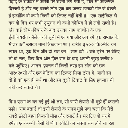
पढ़ाई के चक्कर में आँखों पर चश्मा लग गया है, फ़िर भी आकर्षक
दिखती है और राह चलते लोग एक बार जरूर उसको गौर से देखते
हैं हालाँकि वो कभी किसी को लिफ़्ट नहीं देती है। एक साईकिल ले
कर वो दिन भर कभी ट्युशन तो कभी कोचिंग में हीं लगी रहती है।
खैर कई सोच-विचार के बाद उसका नाम कोचीन के एक
ईंजीनियरींग कौलेज की सूची में आ गया और अब हमें एक सप्ताह के
भीतर वहाँ उसका नाम लिखवाना था। करीब ३५०० कि०मी० का
सफ़र था, एक दिन और दो रात का। शाम को ५ बजे ट्रेन पर बैठिए
तो वो रात, फ़िर दिन और फ़िर रात के बाद अगली सुबह करीब ४
बजे पहुँचिए। आनन-फ़ानन में किसी तरह हम लोग को एक
आर०ए०सी और एक वेटिन्ग का टिकट मिला ट्रेन में, यानी हम
दोनों को एक हीं बर्थ था और हम दूसरे टिकट के लिए इंतजार भी
नहीं कर सकते थे।
विभा प्रभा के घर गई हुई थी तब, सो सारी तैयारी भी मुझे हीं करानी
पड़ी। सच बताउँ तो इसी तैयारी के समय मुझे पता चला कि मेरी
सबसे छोटी बहन कितनी मौड और स्मार्ट है। मेरे लिए वो घर पे
हमेशा एक बच्ची जैसी ही थी। स्वीटी का सपना सच होने जा रहा