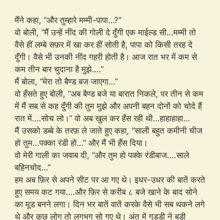
मैंने कहा, “और तुम्हारे मम्मी-पापा…?”
वो बोली, “मैं उन्हें नींद की गोली दे दुँगी एक माईल्ड सी…मम्मी तो
वैसे हीं लम्बे सफ़र में खा कर हीं सोती है, पापा को किसी तरह दे
दुँगी। वैसे भी उनकी नींद गहरी होती है। आज रात भर में कम से
कम तीन बार चुदाना है मुझे….”
मैं बोला, “मेरा तो बैण्ड बज जाएगा…”
वो हँसते हुए बोली, “अब बैण्ड बजे या बारात निकले, पर तीन से कम
में मैं सब से कह दुँगी की तुम मुझे और अपनी बहन दोनों को चोदे हैं
रात में….सोच लो।” वो अब खुल कर हँस रही थी…हाहाहाहा…
मैं उसको डब्बे के तरफ़ ले जाते हुए कहा, “साली बहुत कमीनी चीज
हो तुम…पक्का रंडी हो…” और मैं भी हँस दिया।
वो मेरी गाली का जवाब दी, “और तुम हो पक्के रंडीबाज….साले
बहिनचोद…”
हम अब फ़िर से अपने सीट पर आ गए थे। इधर-उधर की बातें करते
हुए समय कट गया….और फ़िर से करीब ८ बजे खाने के बाद सोने
का मूड बनने लगा। दिन भर बातें वातें करके वैसे भी सब थकने लगे
थे और कुछ लोग तो लगभग सो गए थे। अंत में गुड्डी ने बड़ी