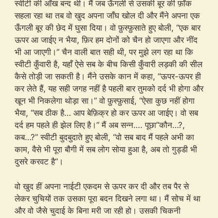
स्वीटी की आँख बन्द थी। मैं जब ऊँगली से उसकी बूर की फ़ाँक
सहला रहा था तब वो खुद अपना जाँघ खोल दी और मैंने अपना एक
ऊँगली बूर की छेद में घुसा दिया। वो फ़ुस्फ़ुसाते हुए बोली, “एक बार
ऊपर आ जाईए न भैया, फ़िर हम दोनों को चैन हो जाएगा और नींद
भी आ जाएगी।” चैन वाली बात सही थी, पर मुझे लग रहा था कि
स्वीटी कुँवारी है, यहाँ ऐसे सब के बीच किसी कुँवारी लड़की की सील
कैसे तोड़ी जा सकती है। मैंने उसके कान में कहा, “ऊपर-ऊपर ही
कर लेते हैं, यह सही जगह नहीं है पहली बार तुमको दर्द भी होगा और
खून भी निकलेगा थोड़ा सा।” वो फ़ुस्फ़ुसाई, “ऐसा कुछ नहीं होगा
भैया, “सब ठीक है… आप बेफ़िक्र हो कर ऊपर आ जाईए। वो सब
दर्द हम पहले ही झेल लिए है।” मैं अब सन्न…. पूछा”कौन…?,
कब…?” स्वीटी बुदबुदाते हुए बोली, “वो सब बाद मैं पहले अभी का
काम, वैसे भी पूरा बौगी में सब लोग सोया हुआ है, अब तो गुड्डी भी
दुसरे करवट है”।
वो खुद हीं अपना नाईटी एकदम से ऊपर कर दी और तब पैर से
लेकर चुचियों तक उसका पूरा बदन दिखने लगा था। मैं सोच में था
और वो जैसे चुदाई के बिना मरी जा रही हो। उसकी चिकनी