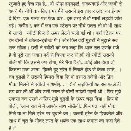
खुजाते हुए देख रहा है… वो थोड़ा हड़बड़ाई, सकपकाई और जल्दी से
अपने पैर नीचे कर लिए। पर मैंने उसको इस शादार अदा का ईनाम
दे दिया, एक गलत पत्त फ़ेंक कर…इस तरह से वो प्यारी लड़की जीत
गई। करीब ६ बजे मैं जब एक स्टेशन पर नीचे उतरा तो वो भी साथ
में उतरी। स्वीटी फ़िर से ऊपर लेटने चली गई थी। वहाँ स्टेशन पर
हम दोनों ने कोल्ड-ड्रीन्क पी। और फ़िर वहीं गुड्डी ने मुझसे सब
राज खोला। उसी ने स्वीटी को जब कहा कि आज रात उसके मजे
हैं वो पूरी रात जवान मर्द से चिपक कर सोएगी तो स्वीटी उसको
बोली थी कि उससे क्या होगा, मेरे भैया हैं वो…कोई और होता तो
कितना मजा आता, हिलते हुए ट्रेन में निचले होठ से केला खाते…।
तब गुड्डी ने उसको हिम्मत दिया कि वो इशारा करेगी और फ़िर
मौका मिलने से स्वीटी न शर्माए…। दोनों लड़कियाँ यह सब पहले हीं
तय कर ली थीं और उसी प्लान से दोनों नाईटी पहनी थी। फ़िर मुझे
उकसा कर उसने आखिर मुझे गुड्डी के ऊपर चढ़ा दिया। फ़िर वो
बोली, “आज रात में मैं आपके साथ सोऊँगी…फ़िर पता नहीं मौका
मिले या ना मिले ट्रेन पर चुदाने का। चलती ट्रेन के हिचकोले और
साथ में चूत के भीतर लण्ड के धक्के एक साथ कमाल का मजा देते
हैं।”