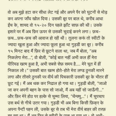
वो अब मुझे हटा कर सीधा लेट गई और अपने पैर को घुटनों से मोड़
कर अपना जाँघ खोल दिया। उसकी बूर पर बाल थे, करीब आधा
ईंच के, शायद वो १५-२० दिन पहले झाँट साफ़ की थी। उसके
इशारे पर मैं अब फ़िर ऊपर से उसकी चुदाई करने लगा। फ़च-
फ़च…फ़च-फ़च की आवाज हो रही थी। तुलना करूं तो स्वीटी के
ज्यादा खुला हुआ और ज्यादा फ़ूला हुआ था गुड्डी का बूर। करीब
१५ मिनट बाद मैं फ़िर से छुटने वाला था, जब मैं बोला, “अब
निकलेगा मेरा…”, वो बोली, “कोई बात नहीं अभी कल हीं मेरा
पीरियड खत्म हुआ है, अभी सबसे सेफ़ समय है…. मेरे चूत में हीं
निकाल लो।” उसकी बात खत्म होते-होते मेरा लण्ड ठुनकी मारने
लगा और तीसरे ठुनकी पर वीर्य की पिचकारी उसकी बूर के भीतर हीं
छुट गई। मैं अब थक कर निढाल हो गया था। गुड्डी बोली, “जाओ
जा कर अपनी बहन के पास सो जाओ, मैं अब यहीं सो जाऊँगी…”
और फ़िर मेरे होठ पर हल्के से चुम्मा लिया, “थैन्क्यु…”। मैं चुपचाप
उस बर्थ से नीचे उतर गया। गुड्डी भी अब बिना किसी फ़िक्र के
अपना पैन्टी पहन ली, उसके बूर से तब भी मेरा वीर्य बाहर की तरफ़
बह रहा था। मैं अब फ़िर से स्वीटी के पास आ गया था। वो अभी-