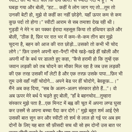
स्वीटी को भी पता चले कि उस औरत से ज्यादा गंदी मैं हूँ।” मैं
घबड़ा गया और बोली, “हट… कहीं ये लोग जाग गए तो…तुम तो
उनकी बेटी हो, मुझे वो कहीं का नहीं छोड़ेगे. यहाँ ऊपर कम से कम
कुछ पर्दा तो होगा।” स्वीटी आराम से सब तमाशा देख रही थी।
गुड्डी ने मेरे न का पक्का ईरादा महसूस किया तो हथियार डाले और
बोली, “ठीक है, फ़िर पर रात भर में कम-से-कम तीन बार मुझे
चुदना है, बहन को आज की रात छोड़ो…उसको तो कभी भी चोद
लोगे।” फ़िर उसने अपनी ब्रा-पैन्टी नीचे खड़े-खड़े हीं खोली और
अपनी माँ के बर्थ पर डालते हुए कहा, “कैसे हरामी हो कि तुम्हें एक
जवान लड़की को तब चोदने का मौका मिल रहा है जब उस लड़की
की एक तरह उसकी माँ लेटी है और एक तरफ़ उसके पापा…फ़िर भी
तुम उसे वहाँ नहीं चोदोगे… अपने बेड पर हीं चोदोगे, बेवकूफ़…।”
मैंने अब कह दिया, “सब के अलग-अलग संस्कार होते हैं…”। वो
अब ऊपर मेरे बर्थ पे चढ़ते हुए बोली, “हाँ बे बहनचोद…तुम्हारा
संस्कार मुझे पता है…एक मिनट में बह्न की चूत में अपना लण्ड घुसा
कर उसमें से अपना बच्चा पैदा कर दोगे।” मुझे बहुत शर्म आई ऐसे
उसकी बात सुन कर और स्वीटी तो शर्म से लाल हो गई पर अब हम
दोनों के लिए यह बात सौ फ़ीसदी सच थी सो हम दोनों उस बात पर