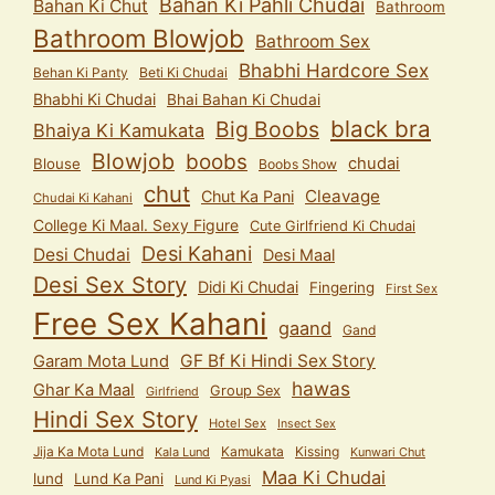
Bahan Ki Pahli Chudai
Bahan Ki Chut
Bathroom
Bathroom Blowjob
Bathroom Sex
Bhabhi Hardcore Sex
Behan Ki Panty
Beti Ki Chudai
Bhabhi Ki Chudai
Bhai Bahan Ki Chudai
black bra
Big Boobs
Bhaiya Ki Kamukata
Blowjob
boobs
chudai
Blouse
Boobs Show
chut
Cleavage
Chut Ka Pani
Chudai Ki Kahani
College Ki Maal. Sexy Figure
Cute Girlfriend Ki Chudai
Desi Kahani
Desi Chudai
Desi Maal
Desi Sex Story
Didi Ki Chudai
Fingering
First Sex
Free Sex Kahani
gaand
Gand
GF Bf Ki Hindi Sex Story
Garam Mota Lund
hawas
Ghar Ka Maal
Group Sex
Girlfriend
Hindi Sex Story
Hotel Sex
Insect Sex
Jija Ka Mota Lund
Kamukata
Kissing
Kala Lund
Kunwari Chut
Maa Ki Chudai
lund
Lund Ka Pani
Lund Ki Pyasi