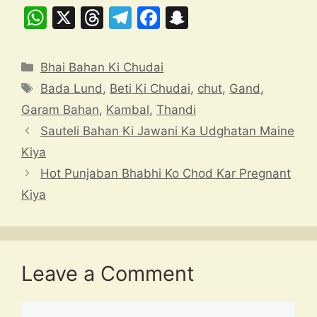
W
X
T
T
F
S
h
hr
el
a
n
at
e
e
c
a
Categories
Bhai Bahan Ki Chudai
s
a
gr
e
p
Tags
Bada Lund
,
Beti Ki Chudai
,
chut
,
Gand
,
A
d
a
b
c
Garam Bahan
,
Kambal
,
Thandi
p
s
m
o
h
Sauteli Bahan Ki Jawani Ka Udghatan Maine
p
o
at
Kiya
k
Hot Punjaban Bhabhi Ko Chod Kar Pregnant
Kiya
Leave a Comment
Comment