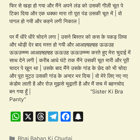
फिर से खड़ा हो गया और मैंने अपने लंड को उसकी गीली चूत पे
टिका दिया और एक धक्का मारा तो पूरा पंड उसकी चूत में | वो
पागल हो गयी और कहने लगी निकाल |
पर मैं धीरे धीरे चोदने लगा | उसने बिस्तर को कस के पकड़ लिया
और थोड़ी देर बाद मस्त हो गयी और आआह्हह्हह ऊऊउह
ऊऊउम्म्म्म आआह्हह्हह ऊऊउह ऊऊउम्म्म्म करते हुए मेरा चुदाई में
साथ देने लगी | करीब आधे घंटे तक मैंने उसकी चूत मारी और पूरी
चादर पे ख़ून था | उसके बाद मैंने उसके गांड के छेद को भी चोदा
और पूरा मुट्ठ उसकी गांड के अन्दर भर दिया | वो मेरे लिए नए नए
कंडोम लाती है और रोज़ मुझसे चुद्वाती है और मैं सच में बहनचोद
बन गया हूँ | “Sister Ki Bra
Panty”
W
X
T
T
F
S
h
hr
el
a
n
at
e
e
c
a
Categories
Bhai Bahan Ki Chudai