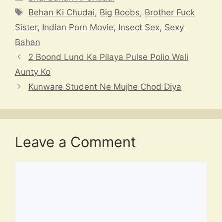
s
a
gr
e
p
Tags
Behan Ki Chudai
,
Big Boobs
,
Brother Fuck
A
d
a
b
c
Sister
,
Indian Porn Movie
,
Insect Sex
,
Sexy
p
s
m
o
h
Bahan
p
o
at
2 Boond Lund Ka Pilaya Pulse Polio Wali
k
Aunty Ko
Kunware Student Ne Mujhe Chod Diya
Leave a Comment
Comment