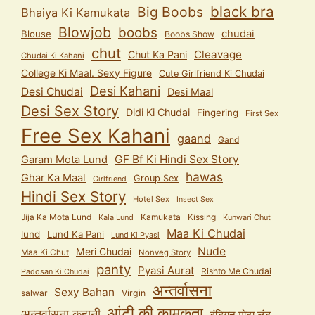
black bra
Big Boobs
Bhaiya Ki Kamukata
Blowjob
boobs
chudai
Blouse
Boobs Show
chut
Cleavage
Chut Ka Pani
Chudai Ki Kahani
College Ki Maal. Sexy Figure
Cute Girlfriend Ki Chudai
Desi Kahani
Desi Chudai
Desi Maal
Desi Sex Story
Didi Ki Chudai
Fingering
First Sex
Free Sex Kahani
gaand
Gand
GF Bf Ki Hindi Sex Story
Garam Mota Lund
hawas
Ghar Ka Maal
Group Sex
Girlfriend
Hindi Sex Story
Hotel Sex
Insect Sex
Jija Ka Mota Lund
Kamukata
Kissing
Kala Lund
Kunwari Chut
Maa Ki Chudai
lund
Lund Ka Pani
Lund Ki Pyasi
Nude
Meri Chudai
Maa Ki Chut
Nonveg Story
panty
Pyasi Aurat
Rishto Me Chudai
Padosan Ki Chudai
अन्तर्वासना
Sexy Bahan
salwar
Virgin
आंटी की कामुकता
अन्तर्वासना कहानी
इंडियन मोटा लंड