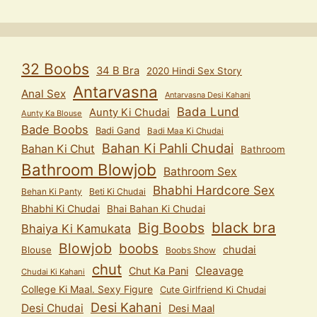
32 Boobs
34 B Bra
2020 Hindi Sex Story
Antarvasna
Anal Sex
Antarvasna Desi Kahani
Bada Lund
Aunty Ki Chudai
Aunty Ka Blouse
Bade Boobs
Badi Gand
Badi Maa Ki Chudai
Bahan Ki Pahli Chudai
Bahan Ki Chut
Bathroom
Bathroom Blowjob
Bathroom Sex
Bhabhi Hardcore Sex
Behan Ki Panty
Beti Ki Chudai
Bhabhi Ki Chudai
Bhai Bahan Ki Chudai
black bra
Big Boobs
Bhaiya Ki Kamukata
Blowjob
boobs
chudai
Blouse
Boobs Show
chut
Cleavage
Chut Ka Pani
Chudai Ki Kahani
College Ki Maal. Sexy Figure
Cute Girlfriend Ki Chudai
Desi Kahani
Desi Chudai
Desi Maal