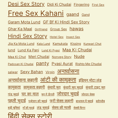
Desi Sex Story
Didi Ki Chudai
Fingering
First Sex
Free Sex Kahani
gaand
Gand
GF Bf Ki Hindi Sex Story
Garam Mota Lund
hawas
Ghar Ka Maal
Group Sex
Girlfriend
Hindi Sex Story
Hotel Sex
Insect Sex
Jija Ka Mota Lund
Kamukata
Kissing
Kala Lund
Kunwari Chut
Maa Ki Chudai
lund
Lund Ka Pani
Lund Ki Pyasi
Nude
Meri Chudai
Maa Ki Chut
Nonveg Story
panty
Pyasi Aurat
Rishto Me Chudai
Padosan Ki Chudai
अन्तर्वासना
Sexy Bahan
salwar
Virgin
आंटी की कामुकता
अन्तर्वासना कहानी
इंडियन मोटा लंड
कामुकता
कामुकता कहानी
कुंवारी चूत
कुंवारी टाइट चूत
कुंवारी चूत चुदाई
जोरदार चुदाई
घर का माल
गांड चुदाई
चूत में ऊँगली
जोरदार सेक्स
पहली चुदाई
फ्री सेक्स कहानी
पड़ोसन की चुदाई
बाथरूम में चुदाई
ब्लोव्जोब
सेक्स की प्यासी
लंड चुसाई
बड़ी चूचियां
माँ की चुदाई
सेक्सी फिगर
हिंदी सेक्स स्टोरी