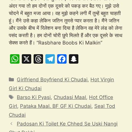
अंदर गया तो हम दोनों एक दूसरे को पकड़ कर बैठ गए। मुझे उसे
चोदने में बहुत मजा आया। वह मुझे कहने लगी मैं तुम्हें बहुत चाहती
हूं। मैंने उसे कहा लेकिन जतिन तुमसे प्यार करता है। मैंने जतिन
और उसके बीच में रिलेशन बना दिया है लेकिन वह मेरे लंड को लेना
पसंद करती है। हम दोनों चोरी छुपे मिलते हैं और एक दूसरे के साथ
सेक्स करते हैं। “Rasbhare Boobs Ki Malkin”
W
X
T
T
F
S
h
hr
el
a
n
at
e
e
c
a
Categories
Girlfriend Boyfriend Ki Chudai
,
Hot Virgin
s
a
gr
e
p
Girl Ki Chudai
A
d
a
b
c
Tags
Barso Ki Pyasi
,
Chudasi Maal
,
Hot Office
p
s
m
o
h
Girl
,
Pataka Maal. BF GF Ki Chudai
,
Seal Tod
p
o
at
Chudai
k
Padosan Ki Toilet Ke Chhed Se Uski Nangi