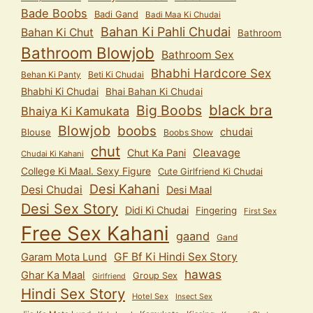
Bade Boobs
Badi Gand
Badi Maa Ki Chudai
Bahan Ki Pahli Chudai
Bahan Ki Chut
Bathroom
Bathroom Blowjob
Bathroom Sex
Bhabhi Hardcore Sex
Behan Ki Panty
Beti Ki Chudai
Bhabhi Ki Chudai
Bhai Bahan Ki Chudai
black bra
Big Boobs
Bhaiya Ki Kamukata
Blowjob
boobs
chudai
Blouse
Boobs Show
chut
Cleavage
Chut Ka Pani
Chudai Ki Kahani
College Ki Maal. Sexy Figure
Cute Girlfriend Ki Chudai
Desi Kahani
Desi Chudai
Desi Maal
Desi Sex Story
Didi Ki Chudai
Fingering
First Sex
Free Sex Kahani
gaand
Gand
GF Bf Ki Hindi Sex Story
Garam Mota Lund
hawas
Ghar Ka Maal
Group Sex
Girlfriend
Hindi Sex Story
Hotel Sex
Insect Sex