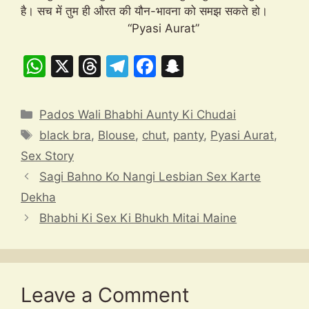
है। सच में तुम ही औरत की यौन-भावना को समझ सकते हो।
“Pyasi Aurat”
W
X
T
T
F
S
h
hr
el
a
n
at
e
e
c
a
Categories
Pados Wali Bhabhi Aunty Ki Chudai
s
a
gr
e
p
Tags
black bra
,
Blouse
,
chut
,
panty
,
Pyasi Aurat
,
A
d
a
b
c
Sex Story
p
s
m
o
h
Sagi Bahno Ko Nangi Lesbian Sex Karte
p
o
at
Dekha
k
Bhabhi Ki Sex Ki Bhukh Mitai Maine
Leave a Comment