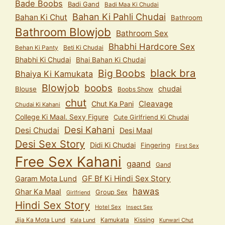
Bade Boobs
Badi Gand
Badi Maa Ki Chudai
Bahan Ki Pahli Chudai
Bahan Ki Chut
Bathroom
Bathroom Blowjob
Bathroom Sex
Bhabhi Hardcore Sex
Behan Ki Panty
Beti Ki Chudai
Bhabhi Ki Chudai
Bhai Bahan Ki Chudai
black bra
Big Boobs
Bhaiya Ki Kamukata
Blowjob
boobs
chudai
Blouse
Boobs Show
chut
Cleavage
Chut Ka Pani
Chudai Ki Kahani
College Ki Maal. Sexy Figure
Cute Girlfriend Ki Chudai
Desi Kahani
Desi Chudai
Desi Maal
Desi Sex Story
Didi Ki Chudai
Fingering
First Sex
Free Sex Kahani
gaand
Gand
GF Bf Ki Hindi Sex Story
Garam Mota Lund
hawas
Ghar Ka Maal
Group Sex
Girlfriend
Hindi Sex Story
Hotel Sex
Insect Sex
Jija Ka Mota Lund
Kamukata
Kissing
Kala Lund
Kunwari Chut