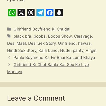
W
X
T
T
F
S
h
hr
el
a
n
at
e
e
c
a
Categories
Girlfriend Boyfriend Ki Chudai
s
a
gr
e
p
Tags
black bra
,
boobs
,
Boobs Show
,
Cleavage
,
A
d
a
b
c
Desi Maal
,
Desi Sex Story
,
Girlfriend
,
hawas
,
p
s
m
o
h
Hindi Sex Story
,
Kala Lund
,
Nude
,
panty
,
Virgin
p
o
at
Pahle Boyfriend Ka Fir Bhai Ka Lund Khaya
k
Girlfriend Ki Chut Sahla Kar Sex Ke Liye
Manaya
Leave a Comment