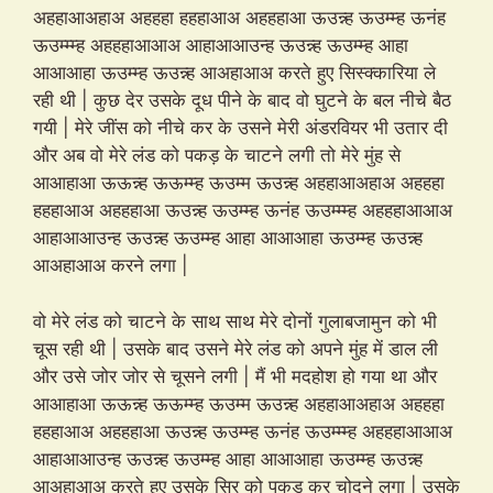
अहहाआअहाअ अहहहा हहहाआअ अहहहाआ ऊउन्न्ह ऊउम्म्ह ऊनंह
ऊउम्म्म्ह अहहहाआआअ आहाआआउन्ह ऊउन्न्ह ऊउम्म्ह आहा
आआआहा ऊउम्म्ह ऊउन्न्ह आअहाआअ करते हुए सिस्क्कारिया ले
रही थी | कुछ देर उसके दूध पीने के बाद वो घुटने के बल नीचे बैठ
गयी | मेरे जींस को नीचे कर के उसने मेरी अंडरवियर भी उतार दी
और अब वो मेरे लंड को पकड़ के चाटने लगी तो मेरे मुंह से
आआहाआ ऊऊन्न्ह ऊऊम्म्ह ऊउम्म ऊउन्न्ह अहहाआअहाअ अहहहा
हहहाआअ अहहहाआ ऊउन्न्ह ऊउम्म्ह ऊनंह ऊउम्म्म्ह अहहहाआआअ
आहाआआउन्ह ऊउन्न्ह ऊउम्म्ह आहा आआआहा ऊउम्म्ह ऊउन्न्ह
आअहाआअ करने लगा |
वो मेरे लंड को चाटने के साथ साथ मेरे दोनों गुलाबजामुन को भी
चूस रही थी | उसके बाद उसने मेरे लंड को अपने मुंह में डाल ली
और उसे जोर जोर से चूसने लगी | मैं भी मदहोश हो गया था और
आआहाआ ऊऊन्न्ह ऊऊम्म्ह ऊउम्म ऊउन्न्ह अहहाआअहाअ अहहहा
हहहाआअ अहहहाआ ऊउन्न्ह ऊउम्म्ह ऊनंह ऊउम्म्म्ह अहहहाआआअ
आहाआआउन्ह ऊउन्न्ह ऊउम्म्ह आहा आआआहा ऊउम्म्ह ऊउन्न्ह
आअहाआअ करते हुए उसके सिर को पकड कर चोदने लगा | उसके