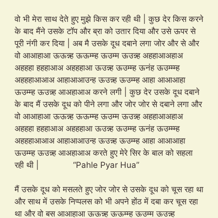
वो भी मेरा साथ देते हुए मुझे किस कर रही थी | कुछ देर किस करने
के बाद मैंने उसके टॉप और ब्रा को उतार दिया और उसे ऊपर से
पूरी नंगी कर दिया | अब मै उसके दूध दबाने लगा जोर और से और
वो आआहाआ ऊऊन्न्ह ऊऊम्म्ह ऊउम्म ऊउन्न्ह अहहाआअहाअ
अहहहा हहहाआअ अहहहाआ ऊउन्न्ह ऊउम्म्ह ऊनंह ऊउम्म्म्ह
अहहहाआआअ आहाआआउन्ह ऊउन्न्ह ऊउम्म्ह आहा आआआहा
ऊउम्म्ह ऊउन्न्ह आअहाआअ करने लगी | कुछ देर उसके दूध दबाने
के बाद मैं उसके दूध को पीने लगा और जोर जोर से दबाने लगा और
वो आआहाआ ऊऊन्न्ह ऊऊम्म्ह ऊउम्म ऊउन्न्ह अहहाआअहाअ
अहहहा हहहाआअ अहहहाआ ऊउन्न्ह ऊउम्म्ह ऊनंह ऊउम्म्म्ह
अहहहाआआअ आहाआआउन्ह ऊउन्न्ह ऊउम्म्ह आहा आआआहा
ऊउम्म्ह ऊउन्न्ह आअहाआअ करते हुए मेरे सिर के बाल को सहला
रही थी | “Pahle Pyar Hua”
मैं उसके दूध को मसलते हुए जोर जोर से उसके दूध को चूस रहा था
और साथ में उसके निप्पलस को भी अपने होंठ में दबा कर चूस रहा
था और वो बस आआहाआ ऊऊन्न्ह ऊऊम्म्ह ऊउम्म ऊउन्न्ह