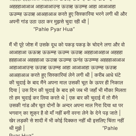
अहहहाआआअ आहाआआउन्ह ऊउन्न्ह ऊउम्म्ह आहा आआआहा
ऊउम्म्ह ऊउन्न्ह आअहाआअ करते हुए सिस्कारिया भरने लगी थी और
अपनी गांड उठा उठा कर मुझसे चुदा रही थी |
“Pahle Pyar Hua”
मैं भी पूरे जोश में उसके दूध को पकड़ पकड़ के चोदने लगा और वो
आआहाआ ऊऊन्न्ह ऊऊम्म्ह ऊउम्म ऊउन्न्ह अहहाआअहाअ अहहहा
हहहाआअ अहहहाआ ऊउन्न्ह ऊउम्म्ह ऊनंह ऊउम्म्म्ह अहहहाआआअ
आहाआआउन्ह ऊउन्न्ह ऊउम्म्ह आहा आआआहा ऊउम्म्ह ऊउन्न्ह
आअहाआअ करते हुए सिस्कारियां लेने लगी थी | करीब आधे घंटे
की चुदाई के बाद मैंने अपना माल उसकी चूत के ऊपर ही निकाल
दिया | उस दिन की चुदाई के बाद हमे जब भी जहाँ भी मौका मिलता
तो हम चुदाई कर लिया करते थे | एक बार की चुदाई में तो मैंने
उसकी गांड और चूत दोनों के अन्दर अपना माल गिरा दिया था पर
भगवान् का शुक्र है वो माँ नहीं बनी वरना लेने के देने पड़ जाते |
खेर लड़की से शादी में भी कोई दिक्कत नहीं थी इसलिए चिंता नहीं
थी मुझे | “Pahle
Pyar Hua”