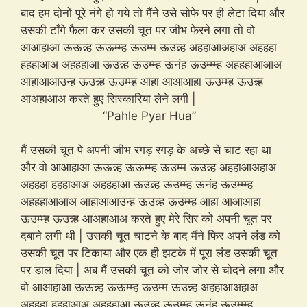
बाद हम दोनों पूरे नंगे हो गये तो मैंने उसे सोफे पर ही लेटा दिया और
उसकी टाँगे फैला कर उसकी चूत पर जीभ फेरने लगा तो वो
आआहाआ ऊऊन्न्ह ऊऊम्म्ह ऊउम्म ऊउन्न्ह अहहाआअहाअ अहहहा
हहहाआअ अहहहाआ ऊउन्न्ह ऊउम्म्ह ऊनंह ऊउम्म्म्ह अहहहाआआअ
आहाआआउन्ह ऊउन्न्ह ऊउम्म्ह आहा आआआहा ऊउम्म्ह ऊउन्न्ह
आअहाआअ करते हुए सिस्कारिया लेने लगी |
“Pahle Pyar Hua”
मैं उसकी चूत पे अपनी जीभ रगड़ रगड़ के अच्छे से चाट रहा था
और वो आआहाआ ऊऊन्न्ह ऊऊम्म्ह ऊउम्म ऊउन्न्ह अहहाआअहाअ
अहहहा हहहाआअ अहहहाआ ऊउन्न्ह ऊउम्म्ह ऊनंह ऊउम्म्म्ह
अहहहाआआअ आहाआआउन्ह ऊउन्न्ह ऊउम्म्ह आहा आआआहा
ऊउम्म्ह ऊउन्न्ह आअहाआअ करते हुए मेरे सिर को अपनी चूत पर
दबाने लगी थी | उसकी चूत चाटने के बाद मैंने फिर अपने लंड को
उसकी चूत पर टिकाया और एक ही झटके में पूरा लंड उसकी चूत
पर डाल दिया | अब मैं उसकी चूत को जोर जोर से चोदने लगा और
वो आआहाआ ऊऊन्न्ह ऊऊम्म्ह ऊउम्म ऊउन्न्ह अहहाआअहाअ
अहहहा हहहाआअ अहहहाआ ऊउन्न्ह ऊउम्म्ह ऊनंह ऊउम्म्म्ह