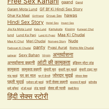
Free Sex Kahani
gaand
Gand
GF Bf Ki Hindi Sex Story
Garam Mota Lund
hawas
Ghar Ka Maal
Group Sex
Girlfriend
Hindi Sex Story
Hotel Sex
Insect Sex
Jija Ka Mota Lund
Kamukata
Kissing
Kala Lund
Kunwari Chut
Maa Ki Chudai
lund
Lund Ka Pani
Lund Ki Pyasi
Nude
Meri Chudai
Maa Ki Chut
Nonveg Story
panty
Pyasi Aurat
Rishto Me Chudai
Padosan Ki Chudai
अन्तर्वासना
Sexy Bahan
salwar
Virgin
आंटी की कामुकता
अन्तर्वासना कहानी
इंडियन मोटा लंड
कामुकता
कामुकता कहानी
कुंवारी चूत
कुंवारी टाइट चूत
कुंवारी चूत चुदाई
जोरदार चुदाई
घर का माल
गांड चुदाई
चूत में ऊँगली
जोरदार सेक्स
पहली चुदाई
फ्री सेक्स कहानी
पड़ोसन की चुदाई
बाथरूम में चुदाई
ब्लोव्जोब
सेक्स की प्यासी
लंड चुसाई
बड़ी चूचियां
माँ की चुदाई
सेक्सी फिगर
हिंदी सेक्स स्टोरी