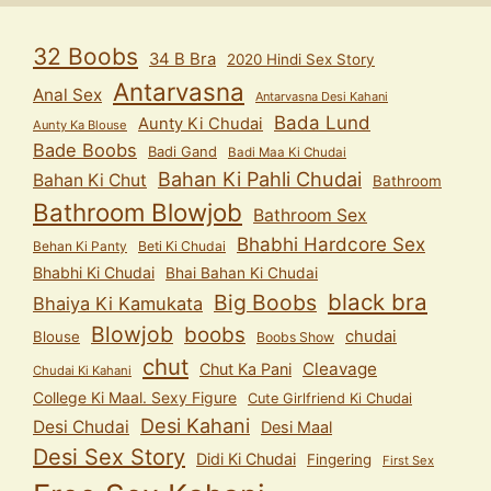
32 Boobs
34 B Bra
2020 Hindi Sex Story
Antarvasna
Anal Sex
Antarvasna Desi Kahani
Bada Lund
Aunty Ki Chudai
Aunty Ka Blouse
Bade Boobs
Badi Gand
Badi Maa Ki Chudai
Bahan Ki Pahli Chudai
Bahan Ki Chut
Bathroom
Bathroom Blowjob
Bathroom Sex
Bhabhi Hardcore Sex
Behan Ki Panty
Beti Ki Chudai
Bhabhi Ki Chudai
Bhai Bahan Ki Chudai
black bra
Big Boobs
Bhaiya Ki Kamukata
Blowjob
boobs
chudai
Blouse
Boobs Show
chut
Cleavage
Chut Ka Pani
Chudai Ki Kahani
College Ki Maal. Sexy Figure
Cute Girlfriend Ki Chudai
Desi Kahani
Desi Chudai
Desi Maal
Desi Sex Story
Didi Ki Chudai
Fingering
First Sex