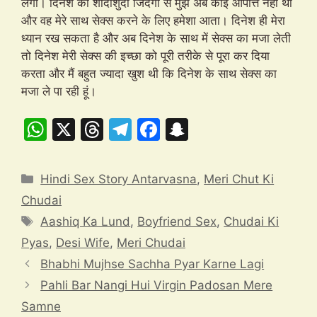
लगा। दिनेश की शादीशुदा जिंदगी से मुझे अब कोई आपत्ति नहीं थी
और वह मेरे साथ सेक्स करने के लिए हमेशा आता। दिनेश ही मेरा
ध्यान रख सकता है और अब दिनेश के साथ में सेक्स का मजा लेती
तो दिनेश मेरी सेक्स की इच्छा को पूरी तरीके से पूरा कर दिया
करता और मैं बहुत ज्यादा खुश थी कि दिनेश के साथ सेक्स का
मजा ले पा रही हूं।
W
X
T
T
F
S
h
hr
el
a
n
at
e
e
c
a
Categories
Hindi Sex Story Antarvasna
,
Meri Chut Ki
s
a
gr
e
p
Chudai
A
d
a
b
c
Tags
Aashiq Ka Lund
,
Boyfriend Sex
,
Chudai Ki
p
s
m
o
h
Pyas
,
Desi Wife
,
Meri Chudai
p
o
at
Bhabhi Mujhse Sachha Pyar Karne Lagi
k
Pahli Bar Nangi Hui Virgin Padosan Mere
Samne