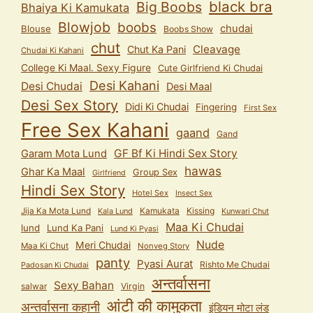
black bra
Big Boobs
Bhaiya Ki Kamukata
Blowjob
boobs
chudai
Blouse
Boobs Show
chut
Cleavage
Chut Ka Pani
Chudai Ki Kahani
College Ki Maal. Sexy Figure
Cute Girlfriend Ki Chudai
Desi Kahani
Desi Chudai
Desi Maal
Desi Sex Story
Didi Ki Chudai
Fingering
First Sex
Free Sex Kahani
gaand
Gand
GF Bf Ki Hindi Sex Story
Garam Mota Lund
hawas
Ghar Ka Maal
Group Sex
Girlfriend
Hindi Sex Story
Hotel Sex
Insect Sex
Jija Ka Mota Lund
Kamukata
Kissing
Kala Lund
Kunwari Chut
Maa Ki Chudai
lund
Lund Ka Pani
Lund Ki Pyasi
Nude
Meri Chudai
Maa Ki Chut
Nonveg Story
panty
Pyasi Aurat
Rishto Me Chudai
Padosan Ki Chudai
अन्तर्वासना
Sexy Bahan
salwar
Virgin
आंटी की कामुकता
अन्तर्वासना कहानी
इंडियन मोटा लंड