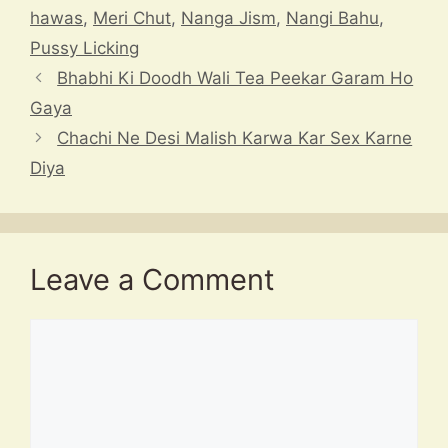
p
s
m
o
h
hawas
,
Meri Chut
,
Nanga Jism
,
Nangi Bahu
,
p
o
at
Pussy Licking
k
Bhabhi Ki Doodh Wali Tea Peekar Garam Ho
Gaya
Chachi Ne Desi Malish Karwa Kar Sex Karne
Diya
Leave a Comment
Comment