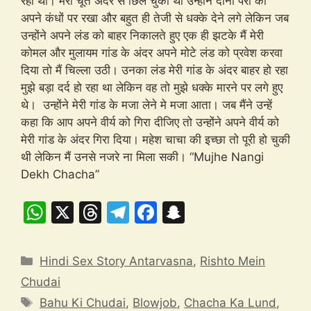
रहा था। मेरी चूत अंदर से छिल चुकी थी उन्होने दोनों पैरों को
अपने कंधों पर रखा और बहुत ही तेजी से धक्के देने लगे लेकिन जब
उन्होंने अपने लंड को बाहर निकालते हुए एक ही झटके मैं मेरी
कोमल और मुलायम गांड के अंदर अपने मोटे लंड को प्रवेश करवा
दिया तो मैं चिल्ला उठी। उनका लंड मेरी गांड के अंदर बाहर हो रहा
मुझे बड़ा दर्द हो रहा था लेकिन वह तो मुझे धक्के मारने पर लगे हुए
थे। उन्होंने मेरी गांड के मजा लेने मे मजा आता। जब मैंने उन्हें
कहा कि आप अपने वीर्य को गिरा दीजिए तो उन्होंने अपने वीर्य को
मेरी गांड के अंदर गिरा दिया। महेश चाचा की इच्छा तो पूरी हो चुकी
थी लेकिन मैं उनसे नजरे ना मिला सकी। “Mujhe Nangi
Dekh Chacha”
W
X
T
T
F
S
h
hr
el
a
n
at
e
e
c
a
Categories
Hindi Sex Story Antarvasna
,
Rishto Mein
s
a
gr
e
p
Chudai
A
d
a
b
c
Tags
Bahu Ki Chudai
,
Blowjob
,
Chacha Ka Lund
,