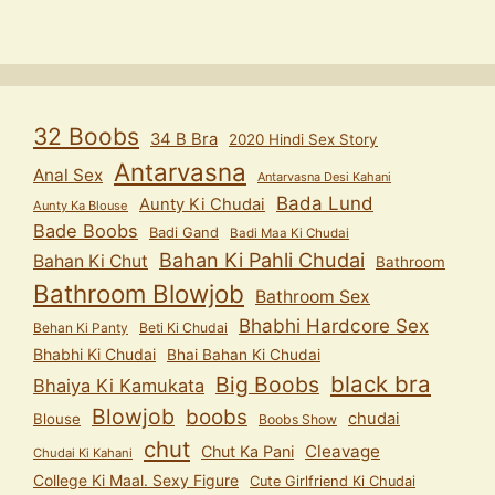
32 Boobs
34 B Bra
2020 Hindi Sex Story
Antarvasna
Anal Sex
Antarvasna Desi Kahani
Bada Lund
Aunty Ki Chudai
Aunty Ka Blouse
Bade Boobs
Badi Gand
Badi Maa Ki Chudai
Bahan Ki Pahli Chudai
Bahan Ki Chut
Bathroom
Bathroom Blowjob
Bathroom Sex
Bhabhi Hardcore Sex
Behan Ki Panty
Beti Ki Chudai
Bhabhi Ki Chudai
Bhai Bahan Ki Chudai
black bra
Big Boobs
Bhaiya Ki Kamukata
Blowjob
boobs
chudai
Blouse
Boobs Show
chut
Cleavage
Chut Ka Pani
Chudai Ki Kahani
College Ki Maal. Sexy Figure
Cute Girlfriend Ki Chudai