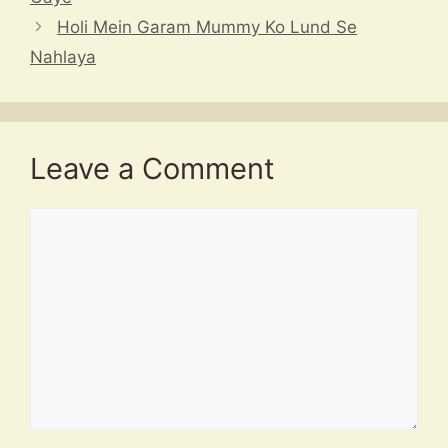
p
s
a
o
a
Holi Mein Garam Mummy Ko Lund Se
p
m
k
t
Nahlaya
Leave a Comment
Comment