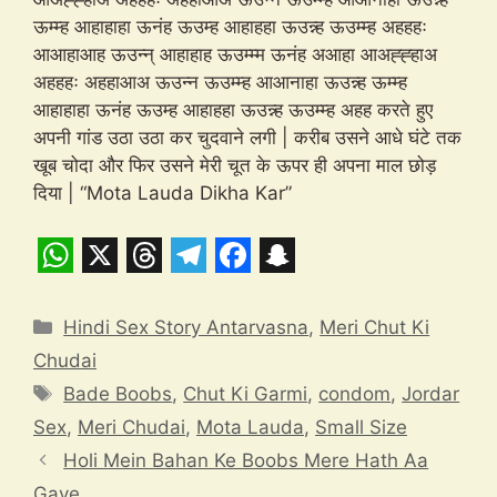
ऊम्म्ह आहाहाहा ऊनंह ऊउम्ह आहाहहा ऊउन्न्ह ऊउम्म्ह अहहहः
आआहाआह ऊउन्न् आहाहाह ऊउम्म्म ऊनंह अआहा आअह्ह्हाअ
अहहहः अहहाआअ ऊउन्न ऊउम्म्ह आआनाहा ऊउन्न्ह ऊम्म्ह
आहाहाहा ऊनंह ऊउम्ह आहाहहा ऊउन्न्ह ऊउम्म्ह अहह करते हुए
अपनी गांड उठा उठा कर चुदवाने लगी | करीब उसने आधे घंटे तक
खूब चोदा और फिर उसने मेरी चूत के ऊपर ही अपना माल छोड़
दिया | “Mota Lauda Dikha Kar”
W
X
T
T
F
S
h
h
e
a
n
Categories
Hindi Sex Story Antarvasna
,
Meri Chut Ki
a
r
l
c
a
Chudai
t
e
e
e
p
Tags
Bade Boobs
,
Chut Ki Garmi
,
condom
,
Jordar
s
a
g
b
c
Sex
,
Meri Chudai
,
Mota Lauda
,
Small Size
A
d
r
o
h
Holi Mein Bahan Ke Boobs Mere Hath Aa
Gaye