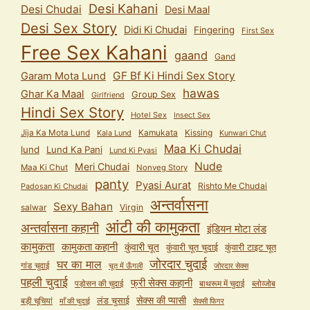
Desi Kahani
Desi Chudai
Desi Maal
Desi Sex Story
Didi Ki Chudai
Fingering
First Sex
Free Sex Kahani
gaand
Gand
GF Bf Ki Hindi Sex Story
Garam Mota Lund
hawas
Ghar Ka Maal
Group Sex
Girlfriend
Hindi Sex Story
Hotel Sex
Insect Sex
Jija Ka Mota Lund
Kamukata
Kissing
Kala Lund
Kunwari Chut
Maa Ki Chudai
lund
Lund Ka Pani
Lund Ki Pyasi
Nude
Meri Chudai
Maa Ki Chut
Nonveg Story
panty
Pyasi Aurat
Rishto Me Chudai
Padosan Ki Chudai
अन्तर्वासना
Sexy Bahan
salwar
Virgin
आंटी की कामुकता
अन्तर्वासना कहानी
इंडियन मोटा लंड
कामुकता
कामुकता कहानी
कुंवारी चूत
कुंवारी टाइट चूत
कुंवारी चूत चुदाई
जोरदार चुदाई
घर का माल
गांड चुदाई
चूत में ऊँगली
जोरदार सेक्स
पहली चुदाई
फ्री सेक्स कहानी
पड़ोसन की चुदाई
बाथरूम में चुदाई
ब्लोव्जोब
सेक्स की प्यासी
लंड चुसाई
बड़ी चूचियां
माँ की चुदाई
सेक्सी फिगर