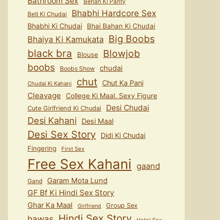
Bathroom Sex
Behan Ki Panty
Bhabhi Hardcore Sex
Beti Ki Chudai
Bhabhi Ki Chudai
Bhai Bahan Ki Chudai
Big Boobs
Bhaiya Ki Kamukata
black bra
Blowjob
Blouse
boobs
chudai
Boobs Show
chut
Chut Ka Pani
Chudai Ki Kahani
Cleavage
College Ki Maal. Sexy Figure
Desi Chudai
Cute Girlfriend Ki Chudai
Desi Kahani
Desi Maal
Desi Sex Story
Didi Ki Chudai
Fingering
First Sex
Free Sex Kahani
gaand
Garam Mota Lund
Gand
GF Bf Ki Hindi Sex Story
Ghar Ka Maal
Group Sex
Girlfriend
Hindi Sex Story
hawas