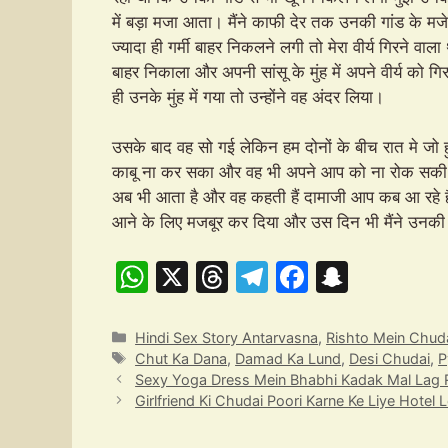
में बड़ा मजा आता। मैंने काफी देर तक उनकी गांड के म
ज्यादा ही गर्मी बाहर निकलने लगी तो मेरा वीर्य गिरने वाला
बाहर निकाला और अपनी सांसू के मुंह में अपने वीर्य को गिरा 
ही उनके मुंह में गया तो उन्होंने वह अंदर लिया।
उसके बाद वह सो गई लेकिन हम दोनों के बीच रात मे जो हु
काबू ना कर सका और वह भी अपने आप को ना रोक सकी। 
अब भी आता है और वह कहती हैं दामाजी आप कब आ रहे हैं। म
आने के लिए मजबूर कर दिया और उस दिन भी मैंने उनक
W
X
T
T
F
S
h
hr
el
a
n
at
e
e
c
a
Categories
Hindi Sex Story Antarvasna
,
Rishto Mein Chud
Tags
Chut Ka Dana
,
Damad Ka Lund
,
Desi Chudai
,
P
s
a
gr
e
p
Sexy Yoga Dress Mein Bhabhi Kadak Mal Lag R
A
d
a
b
c
Girlfriend Ki Chudai Poori Karne Ke Liye Hotel 
p
s
m
o
h