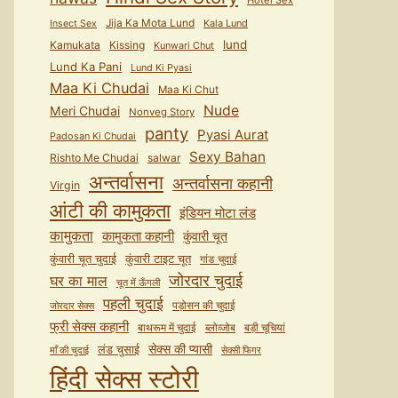
Hotel Sex
Jija Ka Mota Lund
Kala Lund
Insect Sex
lund
Kamukata
Kissing
Kunwari Chut
Lund Ka Pani
Lund Ki Pyasi
Maa Ki Chudai
Maa Ki Chut
Nude
Meri Chudai
Nonveg Story
panty
Pyasi Aurat
Padosan Ki Chudai
Sexy Bahan
Rishto Me Chudai
salwar
अन्तर्वासना
अन्तर्वासना कहानी
Virgin
आंटी की कामुकता
इंडियन मोटा लंड
कामुकता
कामुकता कहानी
कुंवारी चूत
कुंवारी टाइट चूत
कुंवारी चूत चुदाई
गांड चुदाई
जोरदार चुदाई
घर का माल
चूत में ऊँगली
पहली चुदाई
पड़ोसन की चुदाई
जोरदार सेक्स
फ्री सेक्स कहानी
बाथरूम में चुदाई
ब्लोव्जोब
बड़ी चूचियां
सेक्स की प्यासी
लंड चुसाई
माँ की चुदाई
सेक्सी फिगर
हिंदी सेक्स स्टोरी