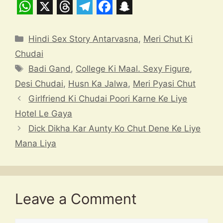
W
X
T
T
F
S
h
h
e
a
n
Categories
Hindi Sex Story Antarvasna
,
Meri Chut Ki
a
r
l
c
a
Chudai
t
e
e
e
p
Tags
Badi Gand
,
College Ki Maal. Sexy Figure
,
s
a
g
b
c
Desi Chudai
,
Husn Ka Jalwa
,
Meri Pyasi Chut
A
d
r
o
h
Girlfriend Ki Chudai Poori Karne Ke Liye
p
s
a
o
a
Hotel Le Gaya
Dick Dikha Kar Aunty Ko Chut Dene Ke Liye
p
m
k
t
Mana Liya
Leave a Comment