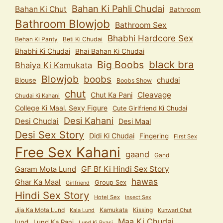
Bahan Ki Pahli Chudai
Bahan Ki Chut
Bathroom
Bathroom Blowjob
Bathroom Sex
Bhabhi Hardcore Sex
Behan Ki Panty
Beti Ki Chudai
Bhabhi Ki Chudai
Bhai Bahan Ki Chudai
black bra
Big Boobs
Bhaiya Ki Kamukata
Blowjob
boobs
chudai
Blouse
Boobs Show
chut
Cleavage
Chut Ka Pani
Chudai Ki Kahani
College Ki Maal. Sexy Figure
Cute Girlfriend Ki Chudai
Desi Kahani
Desi Chudai
Desi Maal
Desi Sex Story
Didi Ki Chudai
Fingering
First Sex
Free Sex Kahani
gaand
Gand
GF Bf Ki Hindi Sex Story
Garam Mota Lund
hawas
Ghar Ka Maal
Group Sex
Girlfriend
Hindi Sex Story
Hotel Sex
Insect Sex
Jija Ka Mota Lund
Kamukata
Kissing
Kala Lund
Kunwari Chut
Maa Ki Chudai
lund
Lund Ka Pani
Lund Ki Pyasi