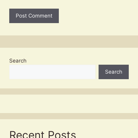
Search
Search
Recent Posts