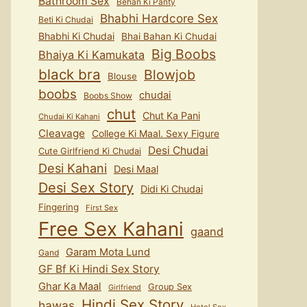
Bathroom Sex
Behan Ki Panty
Bhabhi Hardcore Sex
Beti Ki Chudai
Bhabhi Ki Chudai
Bhai Bahan Ki Chudai
Big Boobs
Bhaiya Ki Kamukata
black bra
Blowjob
Blouse
boobs
chudai
Boobs Show
chut
Chut Ka Pani
Chudai Ki Kahani
Cleavage
College Ki Maal. Sexy Figure
Desi Chudai
Cute Girlfriend Ki Chudai
Desi Kahani
Desi Maal
Desi Sex Story
Didi Ki Chudai
Fingering
First Sex
Free Sex Kahani
gaand
Garam Mota Lund
Gand
GF Bf Ki Hindi Sex Story
Ghar Ka Maal
Group Sex
Girlfriend
Hindi Sex Story
hawas