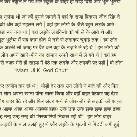
ठाल कर स्कूल ले गये और स्कूल के बाहर ही छोड़ दिया और भूल भुलैया
लैया थी जो की पुराने ज़माने में वहां के राजा विक्रम जीत सिंह ने
की और वहां टहलने लगे | वहां हम लोगो के जैसे बहुत लड़के आते
ड्डा बन गया था | वहां लड़के लडकियो को भी ले के आते थे और
 भूल भुलैया में सब काम होते थे नशे से लगाकर चुदाई तक | हम लोग
एक अच्छी सी जगह पर बैठ कर वहां के नज़ारे ले रहे थे | हम लोगो को
ोग अपने खाने-पीने का सामान अपने साथ में ले गये थे | वहां हम
मेरी नज़र मेरी ही साइड में बैठे एक लड़के और लड़की पर पड़ी | वो लोग
 थे | “Mami Ji Ki Gori Chut”
 एन्जॉय कर रहे थे | थोड़ी देर तक उन लोगो ने बाते की और फिर
 हम लोग अपना खाना पीना खत्म किया और वहीँ बाहर बैठकर यह देख
 लोग बाहर बैठे रहे और फिर अंदर गन्ने से जोर-जोर से लड़की की आह्ह
ह आह्ह अहह आह्ह आह्ह्ह हहहः उन्ह उन्ह उन्ह इह्ह इह्ह इह्ह इह्ह
उन्ह उन्ह उन्ह की सिस्कारियां निकल रही थी | हम लोग बाहर
 | लड़की के बाल उलझे हुए थे और लड़के के घुटनों ने मिटटी लगी हुई