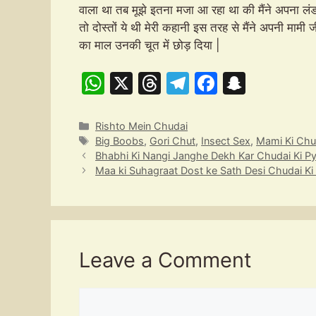
वाला था तब मूझे इतना मजा आ रहा था की मैंने अपना लं
तो दोस्तों ये थी मेरी कहानी इस तरह से मैंने अपनी मा
का माल उनकी चूत में छोड़ दिया | 
W
X
T
T
F
S
h
hr
el
a
n
at
e
e
c
a
Categories
Rishto Mein Chudai
Tags
Big Boobs
,
Gori Chut
,
Insect Sex
,
Mami Ki Chu
s
a
gr
e
p
Bhabhi Ki Nangi Janghe Dekh Kar Chudai Ki Py
A
d
a
b
c
Maa ki Suhagraat Dost ke Sath Desi Chudai Ki
p
s
m
o
h
p
o
at
k
Leave a Comment
Comment