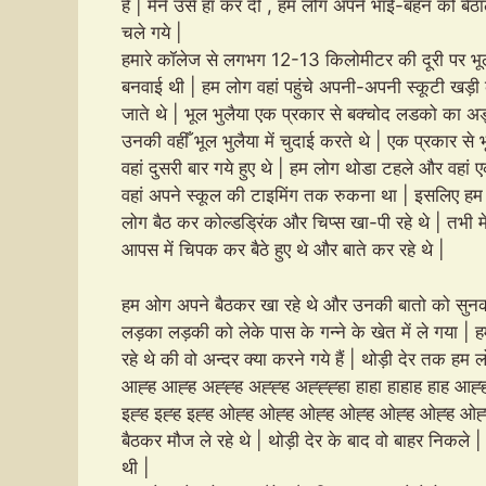
हैं | मैने उसे हाँ कर दी , हम लोग अपने भाई-बहन को बै
चले गये |
हमारे कॉलेज से लगभग 12-13 किलोमीटर की दूरी पर भूल भु
बनवाई थी | हम लोग वहां पहुंचे अपनी-अपनी स्कूटी खड़ी 
जाते थे | भूल भुलैया एक प्रकार से बक्चोद लडको का अ
उनकी वहीँ भूल भुलैया में चुदाई करते थे | एक प्रकार से
वहां दुसरी बार गये हुए थे | हम लोग थोडा टहले और वहां 
वहां अपने स्कूल की टाइमिंग तक रुकना था | इसलिए हम ल
लोग बैठ कर कोल्डड्रिंक और चिप्स खा-पी रहे थे | तभी 
आपस में चिपक कर बैठे हुए थे और बाते कर रहे
हम ओग अपने बैठकर खा रहे थे और उनकी बातो को सुनकर
लड़का लड़की को लेके पास के गन्ने के खेत में ले गया |
रहे थे की वो अन्दर क्या करने गये हैं | थोड़ी देर तक हम
आह्ह आह्ह अह्ह्ह अह्ह्ह अह्ह्ह्हा हाहा हाहाह हाह आह्
इह्ह इह्ह इह्ह ओह्ह ओह्ह ओह्ह ओह्ह ओह्ह ओह्ह ओह्ह 
बैठकर मौज ले रहे थे | थोड़ी देर के बाद वो बाहर निकले
थी |