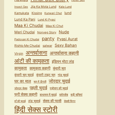
Hotel Sex
Jija Ka Mota Lund
Kala Lund
Insect Sex
lund
Kamukata
Kissing
Kunwari Chut
Lund Ka Pani
Lund Ki Pyasi
Maa Ki Chudai
Maa Ki Chut
Nude
Meri Chudai
Nonveg Story
panty
Pyasi Aurat
Padosan Ki Chudai
Sexy Bahan
Rishto Me Chudai
salwar
अन्तर्वासना
अन्तर्वासना कहानी
Virgin
आंटी की कामुकता
इंडियन मोटा लंड
कामुकता
कामुकता कहानी
कुंवारी चूत
कुंवारी टाइट चूत
कुंवारी चूत चुदाई
गांड चुदाई
जोरदार चुदाई
घर का माल
चूत में ऊँगली
पहली चुदाई
पड़ोसन की चुदाई
जोरदार सेक्स
फ्री सेक्स कहानी
बाथरूम में चुदाई
ब्लोव्जोब
बड़ी चूचियां
सेक्स की प्यासी
लंड चुसाई
माँ की चुदाई
सेक्सी फिगर
हिंदी सेक्स स्टोरी