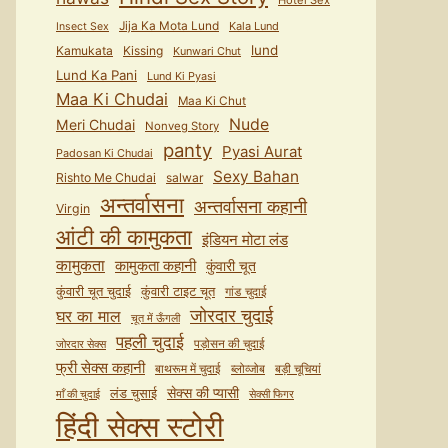
Hotel Sex
Jija Ka Mota Lund
Kala Lund
Insect Sex
lund
Kamukata
Kissing
Kunwari Chut
Lund Ka Pani
Lund Ki Pyasi
Maa Ki Chudai
Maa Ki Chut
Nude
Meri Chudai
Nonveg Story
panty
Pyasi Aurat
Padosan Ki Chudai
Sexy Bahan
Rishto Me Chudai
salwar
अन्तर्वासना
अन्तर्वासना कहानी
Virgin
आंटी की कामुकता
इंडियन मोटा लंड
कामुकता
कामुकता कहानी
कुंवारी चूत
कुंवारी टाइट चूत
कुंवारी चूत चुदाई
गांड चुदाई
जोरदार चुदाई
घर का माल
चूत में ऊँगली
पहली चुदाई
पड़ोसन की चुदाई
जोरदार सेक्स
फ्री सेक्स कहानी
बाथरूम में चुदाई
ब्लोव्जोब
बड़ी चूचियां
सेक्स की प्यासी
लंड चुसाई
माँ की चुदाई
सेक्सी फिगर
हिंदी सेक्स स्टोरी