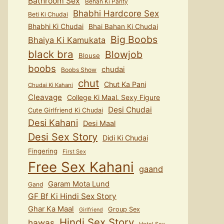
Bathroom Sex
Behan Ki Panty
Bhabhi Hardcore Sex
Beti Ki Chudai
Bhabhi Ki Chudai
Bhai Bahan Ki Chudai
Big Boobs
Bhaiya Ki Kamukata
black bra
Blowjob
Blouse
boobs
chudai
Boobs Show
chut
Chut Ka Pani
Chudai Ki Kahani
Cleavage
College Ki Maal. Sexy Figure
Desi Chudai
Cute Girlfriend Ki Chudai
Desi Kahani
Desi Maal
Desi Sex Story
Didi Ki Chudai
Fingering
First Sex
Free Sex Kahani
gaand
Garam Mota Lund
Gand
GF Bf Ki Hindi Sex Story
Ghar Ka Maal
Group Sex
Girlfriend
Hindi Sex Story
hawas