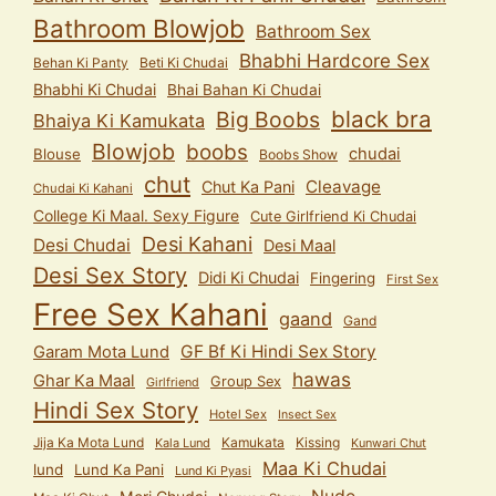
Bathroom Blowjob
Bathroom Sex
Bhabhi Hardcore Sex
Behan Ki Panty
Beti Ki Chudai
Bhabhi Ki Chudai
Bhai Bahan Ki Chudai
black bra
Big Boobs
Bhaiya Ki Kamukata
Blowjob
boobs
chudai
Blouse
Boobs Show
chut
Cleavage
Chut Ka Pani
Chudai Ki Kahani
College Ki Maal. Sexy Figure
Cute Girlfriend Ki Chudai
Desi Kahani
Desi Chudai
Desi Maal
Desi Sex Story
Didi Ki Chudai
Fingering
First Sex
Free Sex Kahani
gaand
Gand
GF Bf Ki Hindi Sex Story
Garam Mota Lund
hawas
Ghar Ka Maal
Group Sex
Girlfriend
Hindi Sex Story
Hotel Sex
Insect Sex
Jija Ka Mota Lund
Kamukata
Kissing
Kala Lund
Kunwari Chut
Maa Ki Chudai
lund
Lund Ka Pani
Lund Ki Pyasi