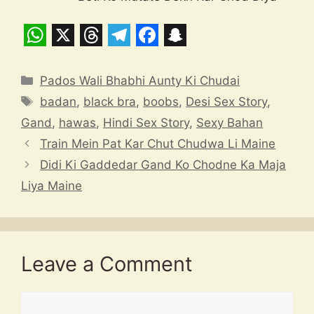
W
X
T
T
F
S
h
h
e
a
n
Categories
Pados Wali Bhabhi Aunty Ki Chudai
a
r
l
c
a
Tags
badan
,
black bra
,
boobs
,
Desi Sex Story
,
t
e
e
e
p
Gand
,
hawas
,
Hindi Sex Story
,
Sexy Bahan
s
a
g
b
c
Train Mein Pat Kar Chut Chudwa Li Maine
A
d
r
o
h
Didi Ki Gaddedar Gand Ko Chodne Ka Maja
p
s
a
o
a
Liya Maine
p
m
k
t
Leave a Comment
Comment