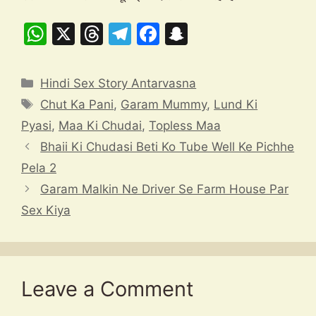
W
X
T
T
F
S
h
hr
el
a
n
at
e
e
c
a
Categories
Hindi Sex Story Antarvasna
s
a
gr
e
p
Tags
Chut Ka Pani
,
Garam Mummy
,
Lund Ki
A
d
a
b
c
Pyasi
,
Maa Ki Chudai
,
Topless Maa
p
s
m
o
h
Bhaii Ki Chudasi Beti Ko Tube Well Ke Pichhe
p
o
at
Pela 2
k
Garam Malkin Ne Driver Se Farm House Par
Sex Kiya
Leave a Comment