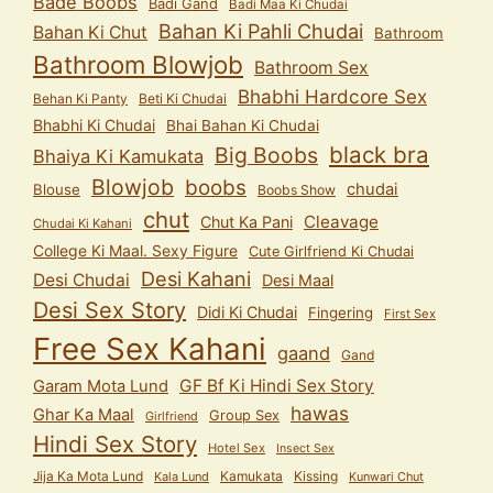
Bade Boobs
Badi Gand
Badi Maa Ki Chudai
Bahan Ki Pahli Chudai
Bahan Ki Chut
Bathroom
Bathroom Blowjob
Bathroom Sex
Bhabhi Hardcore Sex
Behan Ki Panty
Beti Ki Chudai
Bhabhi Ki Chudai
Bhai Bahan Ki Chudai
black bra
Big Boobs
Bhaiya Ki Kamukata
Blowjob
boobs
chudai
Blouse
Boobs Show
chut
Cleavage
Chut Ka Pani
Chudai Ki Kahani
College Ki Maal. Sexy Figure
Cute Girlfriend Ki Chudai
Desi Kahani
Desi Chudai
Desi Maal
Desi Sex Story
Didi Ki Chudai
Fingering
First Sex
Free Sex Kahani
gaand
Gand
GF Bf Ki Hindi Sex Story
Garam Mota Lund
hawas
Ghar Ka Maal
Group Sex
Girlfriend
Hindi Sex Story
Hotel Sex
Insect Sex
Jija Ka Mota Lund
Kamukata
Kissing
Kala Lund
Kunwari Chut