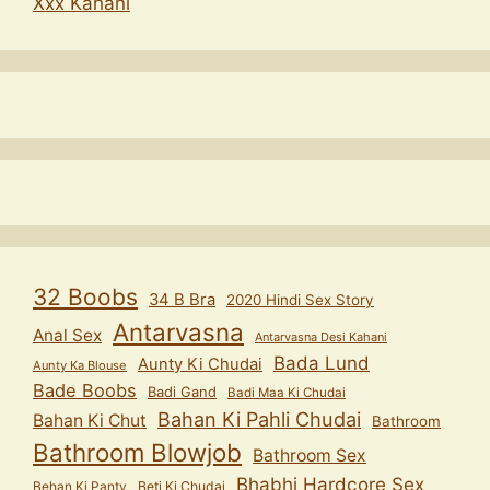
Xxx Kahani
32 Boobs
34 B Bra
2020 Hindi Sex Story
Antarvasna
Anal Sex
Antarvasna Desi Kahani
Bada Lund
Aunty Ki Chudai
Aunty Ka Blouse
Bade Boobs
Badi Gand
Badi Maa Ki Chudai
Bahan Ki Pahli Chudai
Bahan Ki Chut
Bathroom
Bathroom Blowjob
Bathroom Sex
Bhabhi Hardcore Sex
Behan Ki Panty
Beti Ki Chudai