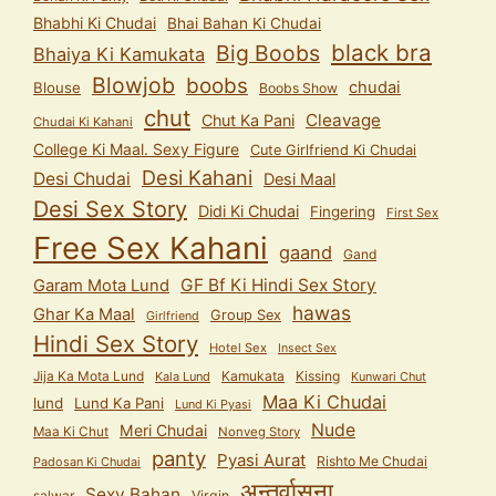
Bhabhi Ki Chudai
Bhai Bahan Ki Chudai
black bra
Big Boobs
Bhaiya Ki Kamukata
Blowjob
boobs
chudai
Blouse
Boobs Show
chut
Cleavage
Chut Ka Pani
Chudai Ki Kahani
College Ki Maal. Sexy Figure
Cute Girlfriend Ki Chudai
Desi Kahani
Desi Chudai
Desi Maal
Desi Sex Story
Didi Ki Chudai
Fingering
First Sex
Free Sex Kahani
gaand
Gand
GF Bf Ki Hindi Sex Story
Garam Mota Lund
hawas
Ghar Ka Maal
Group Sex
Girlfriend
Hindi Sex Story
Hotel Sex
Insect Sex
Jija Ka Mota Lund
Kamukata
Kissing
Kala Lund
Kunwari Chut
Maa Ki Chudai
lund
Lund Ka Pani
Lund Ki Pyasi
Nude
Meri Chudai
Maa Ki Chut
Nonveg Story
panty
Pyasi Aurat
Rishto Me Chudai
Padosan Ki Chudai
अन्तर्वासना
Sexy Bahan
salwar
Virgin