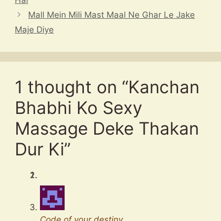
p
s
a
o
a
Mall Mein Mili Mast Maal Ne Ghar Le Jake
p
m
k
t
Maje Diye
1 thought on “Kanchan
Bhabhi Ko Sexy
Massage Deke Thakan
Dur Ki”
Code of your destiny