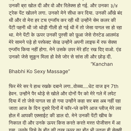
उनकी ब्रा खोल दी और वो और रिलेक्स हो गई. और उनका ३/४
ट्रेक पेंट खोलने लगा. उनको मेने सीधा कर दिया. उनकी आँखे बंद
थी और वो मेरा हर टच एन्जॉय कर रही थी उन्होंने सेम कलर की
पेंटी पहनी थी जो थोड़ी गीली हो गई थी में तो जेसा पागल सा हो रहा
था. मेने पेंटी के ऊपर उनकी पुस्सी को छुआ जेसे रोस्टेड आलमंड
मेरे सामने पड़े हो परफेक्ट सेव्ड उन्होंने अपनी लाइफ में रफ सेक्स
एन्जॉय किया नहीं होगा. मेने उसके उपर मेरे हॉट रख दिए वाओ. एंड
उनको जेसे सुकून मिला हो वेसे जोर से सांस ली और छोड़ दी.
“Kanchan
Bhabhi Ko Sexy Massage”
फिर मेरे सर पे हाथ रखके दबाने लगा..वोव्व्व्व….धेट वाज इन 7th
हेवन. उन्होंने पैर थोड़े से खोले और दोनों पैर को मेरे गले में लपेट
दिया में तो जेसे पागल सा हो गया उन्होंने कहा सर बस अब नहीं रहा
जाता आज के दिन दुसरे दिनों में फॉर-प्ले करेंगे आज प्लीज् मेरे लव
होल में आपकी एक्साईट की डाल दो. मेने उनकी पेंटी खीच के
निकाल दी और उनके ऊपर किस करते करते मस्त पोजीसन में आ
गया. उनके निचे के होंठ की तरह ऊपर का होंठ भी उतना ही सेक्सी