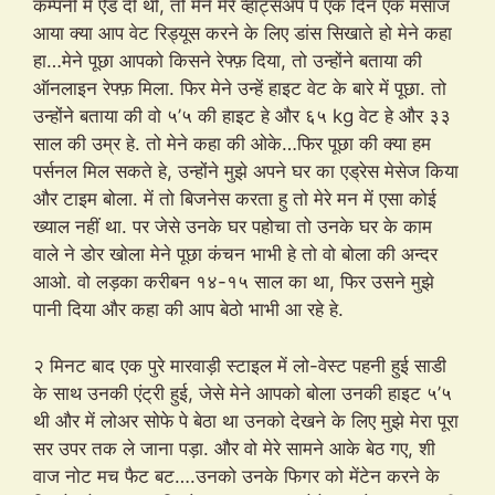
कम्पनी में ऐड दी थी, तो मेने मेरे व्हाट्सअप पे एक दिन एक मसाज
आया क्या आप वेट रिड्यूस करने के लिए डांस सिखाते हो मेने कहा
हा…मेने पूछा आपको किसने रेफ्फ़ दिया, तो उन्होंने बताया की
ऑनलाइन रेफ्फ़ मिला. फिर मेने उन्हें हाइट वेट के बारे में पूछा. तो
उन्होंने बताया की वो ५’५ की हाइट हे और ६५ kg वेट हे और ३३
साल की उम्र हे. तो मेने कहा की ओके…फिर पूछा की क्या हम
पर्सनल मिल सकते हे, उन्होंने मुझे अपने घर का एड्रेस मेसेज किया
और टाइम बोला. में तो बिजनेस करता हु तो मेरे मन में एसा कोई
ख्याल नहीं था. पर जेसे उनके घर पहोचा तो उनके घर के काम
वाले ने डोर खोला मेने पूछा कंचन भाभी हे तो वो बोला की अन्दर
आओ. वो लड़का करीबन १४-१५ साल का था, फिर उसने मुझे
पानी दिया और कहा की आप बेठो भाभी आ रहे हे.
२ मिनट बाद एक पुरे मारवाड़ी स्टाइल में लो-वेस्ट पहनी हुई साडी
के साथ उनकी एंट्री हुई, जेसे मेने आपको बोला उनकी हाइट ५’५
थी और में लोअर सोफे पे बेठा था उनको देखने के लिए मुझे मेरा पूरा
सर उपर तक ले जाना पड़ा. और वो मेरे सामने आके बेठ गए, शी
वाज नोट मच फैट बट….उनको उनके फिगर को मेंटेन करने के