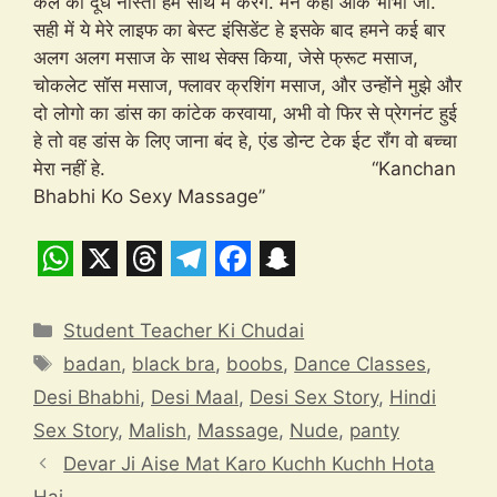
कल का दूध नास्ता हम साथ में करेंगे. मेने कहा ओके भाभी जी.
सही में ये मेरे लाइफ का बेस्ट इंसिडेंट हे इसके बाद हमने कई बार
अलग अलग मसाज के साथ सेक्स किया, जेसे फ्रूट मसाज,
चोकलेट सॉस मसाज, फ्लावर क्रशिंग मसाज, और उन्होंने मुझे और
दो लोगो का डांस का कांटेक करवाया, अभी वो फिर से प्रेगनंट हुई
हे तो वह डांस के लिए जाना बंद हे, एंड डोन्ट टेक ईट रॉंग वो बच्चा
मेरा नहीं हे. “Kanchan
Bhabhi Ko Sexy Massage”
W
X
T
T
F
S
h
h
e
a
n
Categories
Student Teacher Ki Chudai
a
r
l
c
a
Tags
badan
,
black bra
,
boobs
,
Dance Classes
,
t
e
e
e
p
Desi Bhabhi
,
Desi Maal
,
Desi Sex Story
,
Hindi
s
a
g
b
c
Sex Story
,
Malish
,
Massage
,
Nude
,
panty
A
d
r
o
h
Devar Ji Aise Mat Karo Kuchh Kuchh Hota
Hai