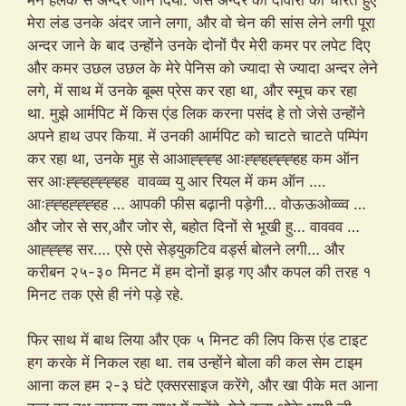
मेरा लंड उनके अंदर जाने लगा, और वो चेन की सांस लेने लगी पूरा
अन्दर जाने के बाद उन्होंने उनके दोनों पैर मेरी कमर पर लपेट दिए
और कमर उछल उछल के मेरे पेनिस को ज्यादा से ज्यादा अन्दर लेने
लगे, में साथ में उनके बूब्स प्रेस कर रहा था, और स्मूच कर रहा
था. मुझे आर्मपिट में किस एंड लिक करना पसंद हे तो जेसे उन्होंने
अपने हाथ उपर किया. में उनकी आर्मपिट को चाटते चाटते पम्पिंग
कर रहा था, उनके मुह से आआह्ह्ह्ह आःह्ह्हह्ह्ह्हह कम ऑन
सर आःह्ह्हह्ह्ह्हह वावव्व्व यु आर रियल में कम ऑन ….
आःह्ह्हह्ह्ह्हह … आपकी फीस बढ़ानी पड़ेगी… वोऊऊओव्व्व्व …
और जोर से सर,और जोर से, बहोत दिनों से भूखी हु… वाववव …
आह्ह्ह्ह सर…. एसे एसे सेड्युकटिव वर्ड्स बोलने लगी… और
करीबन २५-३० मिनट में हम दोनों झड़ गए और कपल की तरह १
मिनट तक एसे ही नंगे पड़े रहे.
फिर साथ में बाथ लिया और एक ५ मिनट की लिप किस एंड टाइट
हग करके में निकल रहा था. तब उन्होंने बोला की कल सेम टाइम
आना कल हम २-३ घंटे एक्सरसाइज करेंगे, और खा पीके मत आना