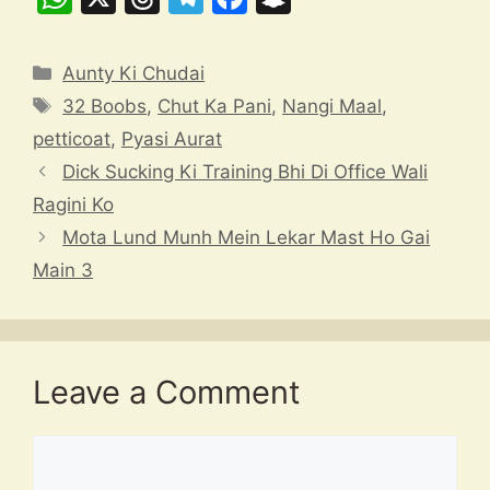
h
hr
el
a
n
at
e
e
c
a
Categories
Aunty Ki Chudai
s
a
gr
e
p
Tags
32 Boobs
,
Chut Ka Pani
,
Nangi Maal
,
A
d
a
b
c
petticoat
,
Pyasi Aurat
p
s
m
o
h
Dick Sucking Ki Training Bhi Di Office Wali
p
o
at
Ragini Ko
k
Mota Lund Munh Mein Lekar Mast Ho Gai
Main 3
Leave a Comment
Comment