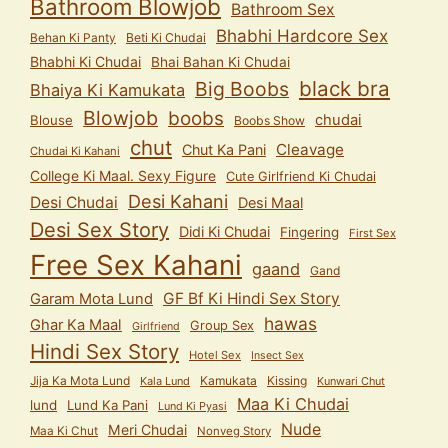
Bathroom Blowjob
Bathroom Sex
Bhabhi Hardcore Sex
Behan Ki Panty
Beti Ki Chudai
Bhabhi Ki Chudai
Bhai Bahan Ki Chudai
black bra
Big Boobs
Bhaiya Ki Kamukata
Blowjob
boobs
chudai
Blouse
Boobs Show
chut
Cleavage
Chut Ka Pani
Chudai Ki Kahani
College Ki Maal. Sexy Figure
Cute Girlfriend Ki Chudai
Desi Kahani
Desi Chudai
Desi Maal
Desi Sex Story
Didi Ki Chudai
Fingering
First Sex
Free Sex Kahani
gaand
Gand
GF Bf Ki Hindi Sex Story
Garam Mota Lund
hawas
Ghar Ka Maal
Group Sex
Girlfriend
Hindi Sex Story
Hotel Sex
Insect Sex
Jija Ka Mota Lund
Kamukata
Kissing
Kala Lund
Kunwari Chut
Maa Ki Chudai
lund
Lund Ka Pani
Lund Ki Pyasi
Nude
Meri Chudai
Maa Ki Chut
Nonveg Story