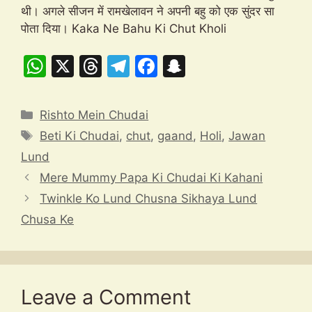
थी। अगले सीजन में रामखेलावन ने अपनी बहु को एक सुंदर सा
पोता दिया। Kaka Ne Bahu Ki Chut Kholi
W
X
T
T
F
S
h
hr
el
a
n
at
e
e
c
a
Categories
Rishto Mein Chudai
s
a
gr
e
p
Tags
Beti Ki Chudai
,
chut
,
gaand
,
Holi
,
Jawan
A
d
a
b
c
Lund
p
s
m
o
h
Mere Mummy Papa Ki Chudai Ki Kahani
p
o
at
Twinkle Ko Lund Chusna Sikhaya Lund
k
Chusa Ke
Leave a Comment