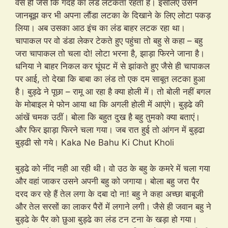
वैसे ही जैसे कि गदहे का लंड लटकता रहता है। इसलिए उसने
जानबूझ कर भी अपना लौंडा लटका के दिखाने के लिए लोटा पकड़
लिया। अब उसका आठ इंच का लंड बाहर लटक रहा था।
चापाकल पर वो डंडा लेकर टेकते हुए पहुंचा तो बहु से कहा – बहु
जरा चापाकल तो चला दो! लोटा भरना है, झाड़ा फिरने जाना है।
धनिया ने बाहर निकल कर घूंघट में से झांकते हुए जैसे ही चापाकल
पर आई, तो देखा कि बाबा का लंड तो एक दम साबूत लटका हुआ
है। बुड्ढे ने पूछा – रामू आ रहा है क्या होली में। तो बोली नहीं बगल
के मोबाइल मे फोन आया था कि अगली होली में आएंगे। बुड्ढे की
आंखें चमक उठीं। बोला कि बहुत दुख है बहु तुमको क्या बताएं।
और फिर झाड़ा फिरने चला गया। जब रात हुई तो आंगन में बुड्ढा
बुड्ढी सो गये। Kaka Ne Bahu Ki Chut Kholi
बुड्ढे को नींद नही आ रही थी। वो उठ के बहु के कमरे में चला गया
और वहां जाकर उसने अपनी बहु को जगाया। बोला बहु जरा पैर
दरद कर रहे हैं तेल लगा के दबा दो ना! बहु ने कहा अच्छा बाबूजी
और तेल सरसों का लाकर पैरों में लगाने लगी। जैसे ही जवान बहु ने
बुड्ढे के पैर को छुआ बुड्ढे का लंड टन टना के खड़ा हो गया।