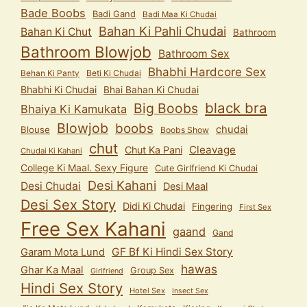
Bade Boobs
Badi Gand
Badi Maa Ki Chudai
Bahan Ki Pahli Chudai
Bahan Ki Chut
Bathroom
Bathroom Blowjob
Bathroom Sex
Bhabhi Hardcore Sex
Behan Ki Panty
Beti Ki Chudai
Bhabhi Ki Chudai
Bhai Bahan Ki Chudai
black bra
Big Boobs
Bhaiya Ki Kamukata
Blowjob
boobs
chudai
Blouse
Boobs Show
chut
Cleavage
Chut Ka Pani
Chudai Ki Kahani
College Ki Maal. Sexy Figure
Cute Girlfriend Ki Chudai
Desi Kahani
Desi Chudai
Desi Maal
Desi Sex Story
Didi Ki Chudai
Fingering
First Sex
Free Sex Kahani
gaand
Gand
GF Bf Ki Hindi Sex Story
Garam Mota Lund
hawas
Ghar Ka Maal
Group Sex
Girlfriend
Hindi Sex Story
Hotel Sex
Insect Sex