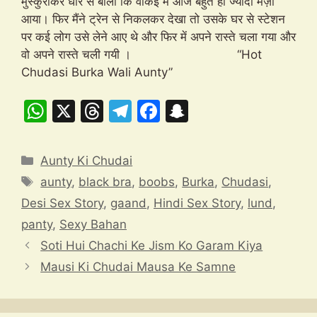
मुस्कुराकर धीरे से बोली कि वाकई में आज बहुत ही ज्यादा मज़ा
आया। फिर मैंने ट्रेन से निकलकर देखा तो उसके घर से स्टेशन
पर कई लोग उसे लेने आए थे और फिर में अपने रास्ते चला गया और
वो अपने रास्ते चली गयी । “Hot
Chudasi Burka Wali Aunty”
W
X
T
T
F
S
h
hr
el
a
n
at
e
e
c
a
Categories
Aunty Ki Chudai
s
a
gr
e
p
Tags
aunty
,
black bra
,
boobs
,
Burka
,
Chudasi
,
A
d
a
b
c
Desi Sex Story
,
gaand
,
Hindi Sex Story
,
lund
,
p
s
m
o
h
panty
,
Sexy Bahan
p
o
at
Soti Hui Chachi Ke Jism Ko Garam Kiya
k
Mausi Ki Chudai Mausa Ke Samne