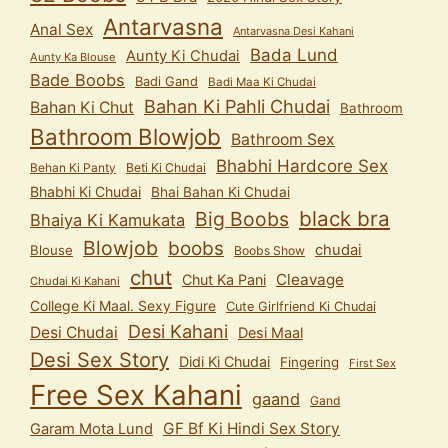
Antarvasna
Anal Sex
Antarvasna Desi Kahani
Bada Lund
Aunty Ki Chudai
Aunty Ka Blouse
Bade Boobs
Badi Gand
Badi Maa Ki Chudai
Bahan Ki Pahli Chudai
Bahan Ki Chut
Bathroom
Bathroom Blowjob
Bathroom Sex
Bhabhi Hardcore Sex
Behan Ki Panty
Beti Ki Chudai
Bhabhi Ki Chudai
Bhai Bahan Ki Chudai
black bra
Big Boobs
Bhaiya Ki Kamukata
Blowjob
boobs
chudai
Blouse
Boobs Show
chut
Cleavage
Chut Ka Pani
Chudai Ki Kahani
College Ki Maal. Sexy Figure
Cute Girlfriend Ki Chudai
Desi Kahani
Desi Chudai
Desi Maal
Desi Sex Story
Didi Ki Chudai
Fingering
First Sex
Free Sex Kahani
gaand
Gand
GF Bf Ki Hindi Sex Story
Garam Mota Lund