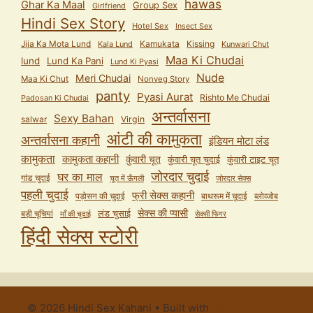
hawas
Ghar Ka Maal
Group Sex
Girlfriend
Hindi Sex Story
Hotel Sex
Insect Sex
Jija Ka Mota Lund
Kamukata
Kissing
Kala Lund
Kunwari Chut
Maa Ki Chudai
lund
Lund Ka Pani
Lund Ki Pyasi
Nude
Meri Chudai
Maa Ki Chut
Nonveg Story
panty
Pyasi Aurat
Rishto Me Chudai
Padosan Ki Chudai
अन्तर्वासना
Sexy Bahan
salwar
Virgin
आंटी की कामुकता
अन्तर्वासना कहानी
इंडियन मोटा लंड
कामुकता
कामुकता कहानी
कुंवारी चूत
कुंवारी टाइट चूत
कुंवारी चूत चुदाई
जोरदार चुदाई
घर का माल
गांड चुदाई
चूत में ऊँगली
जोरदार सेक्स
पहली चुदाई
फ्री सेक्स कहानी
पड़ोसन की चुदाई
बाथरूम में चुदाई
ब्लोव्जोब
सेक्स की प्यासी
लंड चुसाई
बड़ी चूचियां
माँ की चुदाई
सेक्सी फिगर
हिंदी सेक्स स्टोरी
© 2026 Hindi Sex Kahani
• Built with
GeneratePress