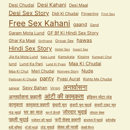
Desi Kahani
Desi Chudai
Desi Maal
Desi Sex Story
Didi Ki Chudai
Fingering
First Sex
Free Sex Kahani
gaand
Gand
GF Bf Ki Hindi Sex Story
Garam Mota Lund
hawas
Ghar Ka Maal
Group Sex
Girlfriend
Hindi Sex Story
Hotel Sex
Insect Sex
Jija Ka Mota Lund
Kamukata
Kissing
Kala Lund
Kunwari Chut
Maa Ki Chudai
lund
Lund Ka Pani
Lund Ki Pyasi
Nude
Meri Chudai
Maa Ki Chut
Nonveg Story
panty
Pyasi Aurat
Rishto Me Chudai
Padosan Ki Chudai
अन्तर्वासना
Sexy Bahan
salwar
Virgin
आंटी की कामुकता
अन्तर्वासना कहानी
इंडियन मोटा लंड
कामुकता
कामुकता कहानी
कुंवारी चूत
कुंवारी टाइट चूत
कुंवारी चूत चुदाई
जोरदार चुदाई
घर का माल
गांड चुदाई
चूत में ऊँगली
जोरदार सेक्स
पहली चुदाई
फ्री सेक्स कहानी
पड़ोसन की चुदाई
बाथरूम में चुदाई
ब्लोव्जोब
सेक्स की प्यासी
लंड चुसाई
बड़ी चूचियां
माँ की चुदाई
सेक्सी फिगर