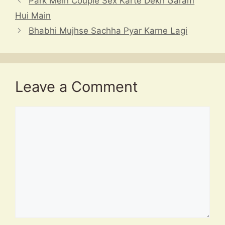
p
o
at
Park Mein Couple Sex Karte Dekh Garam
k
Hui Main
Bhabhi Mujhse Sachha Pyar Karne Lagi
Leave a Comment
Comment