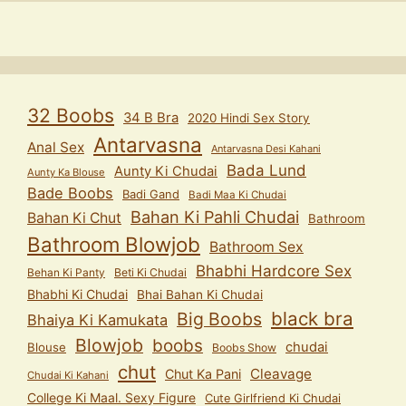
32 Boobs
34 B Bra
2020 Hindi Sex Story
Antarvasna
Anal Sex
Antarvasna Desi Kahani
Bada Lund
Aunty Ki Chudai
Aunty Ka Blouse
Bade Boobs
Badi Gand
Badi Maa Ki Chudai
Bahan Ki Pahli Chudai
Bahan Ki Chut
Bathroom
Bathroom Blowjob
Bathroom Sex
Bhabhi Hardcore Sex
Behan Ki Panty
Beti Ki Chudai
Bhabhi Ki Chudai
Bhai Bahan Ki Chudai
black bra
Big Boobs
Bhaiya Ki Kamukata
Blowjob
boobs
chudai
Blouse
Boobs Show
chut
Cleavage
Chut Ka Pani
Chudai Ki Kahani
College Ki Maal. Sexy Figure
Cute Girlfriend Ki Chudai