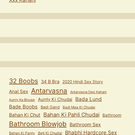
Xxx Kahani
32 Boobs
34 B Bra
2020 Hindi Sex Story
Antarvasna
Anal Sex
Antarvasna Desi Kahani
Bada Lund
Aunty Ki Chudai
Aunty Ka Blouse
Bade Boobs
Badi Gand
Badi Maa Ki Chudai
Bahan Ki Pahli Chudai
Bahan Ki Chut
Bathroom
Bathroom Blowjob
Bathroom Sex
Bhabhi Hardcore Sex
Behan Ki Panty
Beti Ki Chudai