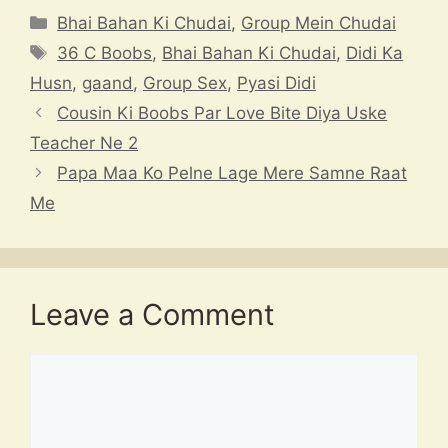
at
e
e
c
a
Categories
Bhai Bahan Ki Chudai
,
Group Mein Chudai
s
a
gr
e
p
Tags
36 C Boobs
,
Bhai Bahan Ki Chudai
,
Didi Ka
A
d
a
b
c
Husn
,
gaand
,
Group Sex
,
Pyasi Didi
p
s
m
o
h
Cousin Ki Boobs Par Love Bite Diya Uske
p
o
at
Teacher Ne 2
k
Papa Maa Ko Pelne Lage Mere Samne Raat
Me
Leave a Comment
Comment