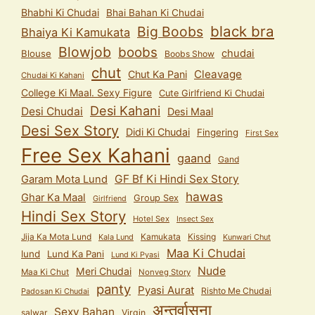
Bhabhi Ki Chudai
Bhai Bahan Ki Chudai
black bra
Big Boobs
Bhaiya Ki Kamukata
Blowjob
boobs
chudai
Blouse
Boobs Show
chut
Cleavage
Chut Ka Pani
Chudai Ki Kahani
College Ki Maal. Sexy Figure
Cute Girlfriend Ki Chudai
Desi Kahani
Desi Chudai
Desi Maal
Desi Sex Story
Didi Ki Chudai
Fingering
First Sex
Free Sex Kahani
gaand
Gand
GF Bf Ki Hindi Sex Story
Garam Mota Lund
hawas
Ghar Ka Maal
Group Sex
Girlfriend
Hindi Sex Story
Hotel Sex
Insect Sex
Jija Ka Mota Lund
Kamukata
Kissing
Kala Lund
Kunwari Chut
Maa Ki Chudai
lund
Lund Ka Pani
Lund Ki Pyasi
Nude
Meri Chudai
Maa Ki Chut
Nonveg Story
panty
Pyasi Aurat
Rishto Me Chudai
Padosan Ki Chudai
अन्तर्वासना
Sexy Bahan
salwar
Virgin