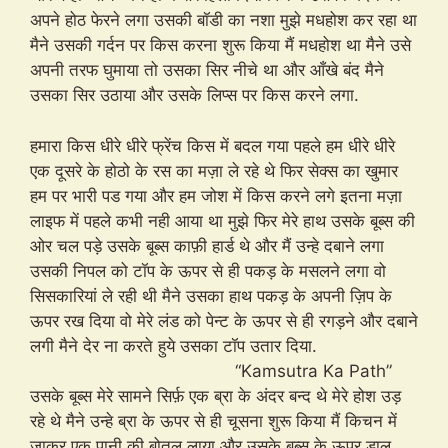
अपने होठ फेरने लगा उसकी बॉडी का नशा मुझे मधहोश कर रहा था
मैने उसकी गर्दन पर किस करना शुरू किया मैं मधहोश था मैने उसे
अपनी तरफ घुमाया तो उसका सिर नीचे था और आँखे बंद मैने
उसका सिर उठाया और उसके लिप्स पर किस करने लगा.
हमारा किस धीरे धीरे फ्रेंच किस में बदल गया पहले हम धीरे धीरे
एक दूसरे के होठो के रस का मज़ा ले रहे थे फिर सेक्स का खुमार
हम पर भारी पड गया और हम जोश में किस करने लगे इतना मज़ा
लाइफ में पहले कभी नही आया था मुझे फिर मेरे हाथ उसके बूब्स की
ओर चल पड़े उसके बूब्स काफ़ी हार्ड थे और मैं उन्हे दबाने लगा
उसकी निपल को टॉप के ऊपर से ही पकड़ के मसलने लगा वो
सिसकारियां ले रही थी मैने उसका हाथ पकड़ के अपनी ज़िप के
ऊपर रख दिया वो मेरे लंड को पेन्ट के ऊपर से ही रगड़ने और दबाने
लगी मैने देर ना करते हुये उसका टॉप उतार दिया.
“Kamsutra Ka Path”
उसके बूब्स मेरे सामने सिर्फ़ एक ब्रा के अंदर बन्द थे मेरे होश उड़
रहे थे मैने उन्हे ब्रा के ऊपर से ही चूसना शुरू किया मैं किचन में
जाकर एक पानी की बोतल लाया और उसके बूब्स के ऊपर डाल