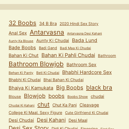
32 Boobs
34 B Bra
2020 Hindi Sex Story
Antarvasna
Anal Sex
Antarvasna Desi Kahani
Bada Lund
Aunty Ki Chudai
Aunty Ka Blouse
Bade Boobs
Badi Gand
Badi Maa Ki Chudai
Bahan Ki Pahli Chudai
Bahan Ki Chut
Bathroom
Bathroom Blowjob
Bathroom Sex
Bhabhi Hardcore Sex
Behan Ki Panty
Beti Ki Chudai
Bhabhi Ki Chudai
Bhai Bahan Ki Chudai
black bra
Big Boobs
Bhaiya Ki Kamukata
Blowjob
boobs
chudai
Blouse
Boobs Show
chut
Cleavage
Chut Ka Pani
Chudai Ki Kahani
College Ki Maal. Sexy Figure
Cute Girlfriend Ki Chudai
Desi Kahani
Desi Chudai
Desi Maal
Desi Sex Story
Didi Ki Chudai
Fingering
First Sex