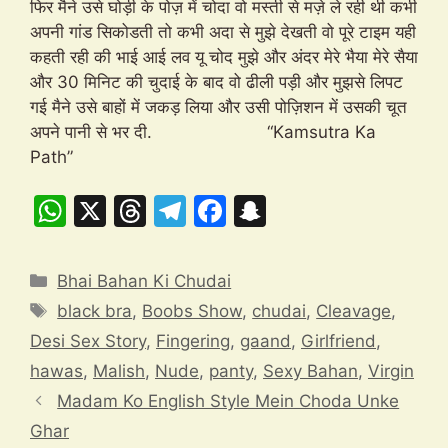
फिर मैने उसे घोड़ी के पोज़ में चोदा वो मस्ती से मज़े ले रही थी कभी
अपनी गांड सिकोडती तो कभी अदा से मुझे देखती वो पूरे टाइम यही
कहती रही की भाई आई लव यू चोद मुझे और अंदर मेरे भैया मेरे सैया
और 30 मिनिट की चुदाई के बाद वो ढीली पड़ी और मुझसे लिपट
गई मैने उसे बाहों में जकड़ लिया और उसी पोज़िशन में उसकी चूत
अपने पानी से भर दी. “Kamsutra Ka
Path”
W
X
T
T
F
S
h
hr
el
a
n
at
e
e
c
a
Categories
Bhai Bahan Ki Chudai
s
a
gr
e
p
Tags
black bra
,
Boobs Show
,
chudai
,
Cleavage
,
A
d
a
b
c
Desi Sex Story
,
Fingering
,
gaand
,
Girlfriend
,
p
s
m
o
h
hawas
,
Malish
,
Nude
,
panty
,
Sexy Bahan
,
Virgin
p
o
at
Madam Ko English Style Mein Choda Unke
k
Ghar