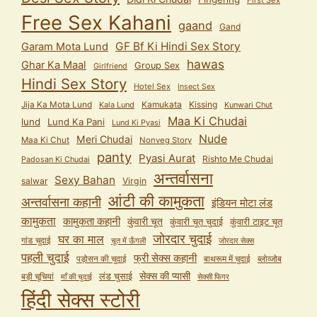
Free Sex Kahani
gaand
Gand
GF Bf Ki Hindi Sex Story
Garam Mota Lund
hawas
Ghar Ka Maal
Group Sex
Girlfriend
Hindi Sex Story
Hotel Sex
Insect Sex
Jija Ka Mota Lund
Kamukata
Kissing
Kala Lund
Kunwari Chut
Maa Ki Chudai
lund
Lund Ka Pani
Lund Ki Pyasi
Nude
Meri Chudai
Maa Ki Chut
Nonveg Story
panty
Pyasi Aurat
Rishto Me Chudai
Padosan Ki Chudai
अन्तर्वासना
Sexy Bahan
salwar
Virgin
आंटी की कामुकता
अन्तर्वासना कहानी
इंडियन मोटा लंड
कामुकता
कामुकता कहानी
कुंवारी चूत
कुंवारी टाइट चूत
कुंवारी चूत चुदाई
जोरदार चुदाई
घर का माल
गांड चुदाई
चूत में ऊँगली
जोरदार सेक्स
पहली चुदाई
फ्री सेक्स कहानी
पड़ोसन की चुदाई
बाथरूम में चुदाई
ब्लोव्जोब
सेक्स की प्यासी
लंड चुसाई
बड़ी चूचियां
माँ की चुदाई
सेक्सी फिगर
हिंदी सेक्स स्टोरी