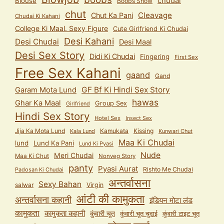
chudai
Blouse
Boobs Show
chut
Cleavage
Chut Ka Pani
Chudai Ki Kahani
College Ki Maal. Sexy Figure
Cute Girlfriend Ki Chudai
Desi Kahani
Desi Chudai
Desi Maal
Desi Sex Story
Didi Ki Chudai
Fingering
First Sex
Free Sex Kahani
gaand
Gand
GF Bf Ki Hindi Sex Story
Garam Mota Lund
hawas
Ghar Ka Maal
Group Sex
Girlfriend
Hindi Sex Story
Hotel Sex
Insect Sex
Jija Ka Mota Lund
Kamukata
Kissing
Kala Lund
Kunwari Chut
Maa Ki Chudai
lund
Lund Ka Pani
Lund Ki Pyasi
Nude
Meri Chudai
Maa Ki Chut
Nonveg Story
panty
Pyasi Aurat
Rishto Me Chudai
Padosan Ki Chudai
अन्तर्वासना
Sexy Bahan
salwar
Virgin
आंटी की कामुकता
अन्तर्वासना कहानी
इंडियन मोटा लंड
कामुकता
कामुकता कहानी
कुंवारी चूत
कुंवारी टाइट चूत
कुंवारी चूत चुदाई