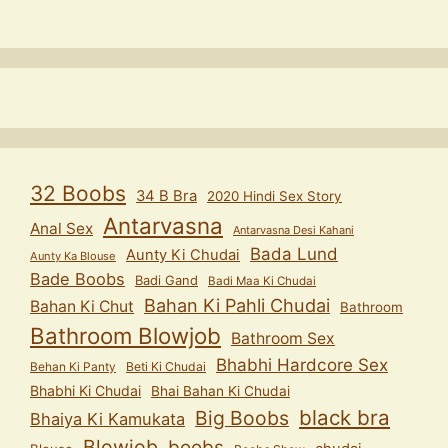
32 Boobs
34 B Bra
2020 Hindi Sex Story
Antarvasna
Anal Sex
Antarvasna Desi Kahani
Bada Lund
Aunty Ki Chudai
Aunty Ka Blouse
Bade Boobs
Badi Gand
Badi Maa Ki Chudai
Bahan Ki Pahli Chudai
Bahan Ki Chut
Bathroom
Bathroom Blowjob
Bathroom Sex
Bhabhi Hardcore Sex
Behan Ki Panty
Beti Ki Chudai
Bhabhi Ki Chudai
Bhai Bahan Ki Chudai
black bra
Big Boobs
Bhaiya Ki Kamukata
Blowjob
boobs