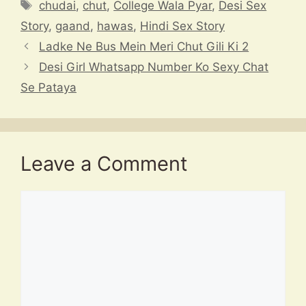
s
a
gr
e
p
Tags
chudai
,
chut
,
College Wala Pyar
,
Desi Sex
A
d
a
b
c
Story
,
gaand
,
hawas
,
Hindi Sex Story
p
s
m
o
h
Ladke Ne Bus Mein Meri Chut Gili Ki 2
p
o
at
Desi Girl Whatsapp Number Ko Sexy Chat
k
Se Pataya
Leave a Comment
Comment