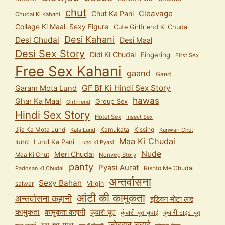
chut
Cleavage
Chut Ka Pani
Chudai Ki Kahani
College Ki Maal. Sexy Figure
Cute Girlfriend Ki Chudai
Desi Kahani
Desi Chudai
Desi Maal
Desi Sex Story
Didi Ki Chudai
Fingering
First Sex
Free Sex Kahani
gaand
Gand
GF Bf Ki Hindi Sex Story
Garam Mota Lund
hawas
Ghar Ka Maal
Group Sex
Girlfriend
Hindi Sex Story
Hotel Sex
Insect Sex
Jija Ka Mota Lund
Kamukata
Kissing
Kala Lund
Kunwari Chut
Maa Ki Chudai
lund
Lund Ka Pani
Lund Ki Pyasi
Nude
Meri Chudai
Maa Ki Chut
Nonveg Story
panty
Pyasi Aurat
Rishto Me Chudai
Padosan Ki Chudai
अन्तर्वासना
Sexy Bahan
salwar
Virgin
आंटी की कामुकता
अन्तर्वासना कहानी
इंडियन मोटा लंड
कामुकता
कामुकता कहानी
कुंवारी चूत
कुंवारी टाइट चूत
कुंवारी चूत चुदाई
जोरदार चुदाई