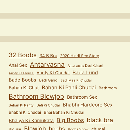
32 Boobs
34 B Bra
2020 Hindi Sex Story
Antarvasna
Anal Sex
Antarvasna Desi Kahani
Bada Lund
Aunty Ki Chudai
Aunty Ka Blouse
Bade Boobs
Badi Gand
Badi Maa Ki Chudai
Bahan Ki Pahli Chudai
Bahan Ki Chut
Bathroom
Bathroom Blowjob
Bathroom Sex
Bhabhi Hardcore Sex
Behan Ki Panty
Beti Ki Chudai
Bhabhi Ki Chudai
Bhai Bahan Ki Chudai
black bra
Big Boobs
Bhaiya Ki Kamukata
Blowjob
boobs
chudai
Blouse
Boobs Show