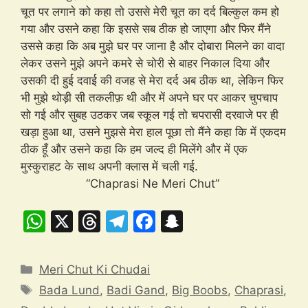
चूत पर लगाने को कहा तो उससे मेरी चूत का दर्द बिल्कुल कम हो
गया और उसने कहा कि इससे सब ठीक हो जाएगा और फिर मैंने
उससे कहा कि अब मुझे घर पर जाना है और दोबारा मिलने का वादा
लेकर उसने मुझे अपने कमरे से चोरी से बाहर निकाल दिया और
उसकी दी हुई दवाई की वजह से मेरा दर्द अब ठीक था, लेकिन फिर
भी मुझे थोड़ी सी तकलीफ़ थी और में अपने घर पर आकर चुपचाप
सो गई और सुबह उठकर जब स्कूल गई तो चपरासी दरवाजे पर ही
खड़ा हुआ था, उसने मुझसे मेरा हाल पूछा तो मैंने कहा कि में एकदम
ठीक हूँ और उसने कहा कि हम जल्द ही मिलेंगे और में एक
मुस्कुराहट के साथ अपनी क्लास में चली गई.
“Chaprasi Ne Meri Chut”
W
X
T
T
F
S
h
hr
el
a
n
at
e
e
c
a
Categories
Meri Chut Ki Chudai
s
a
gr
e
p
Tags
Bada Lund
,
Badi Gand
,
Big Boobs
,
Chaprasi
,