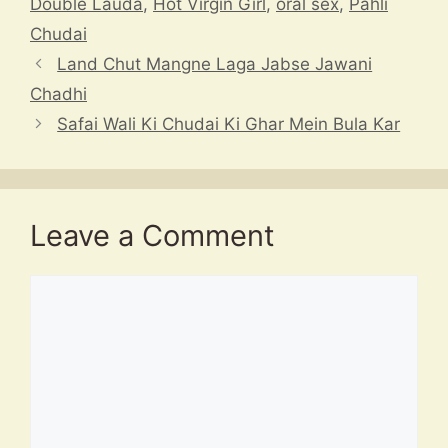
A
d
a
b
c
Double Lauda
,
Hot Virgin Girl
,
oral sex
,
Pahli
p
s
m
o
h
Chudai
p
o
at
Land Chut Mangne Laga Jabse Jawani
k
Chadhi
Safai Wali Ki Chudai Ki Ghar Mein Bula Kar
Leave a Comment
Comment