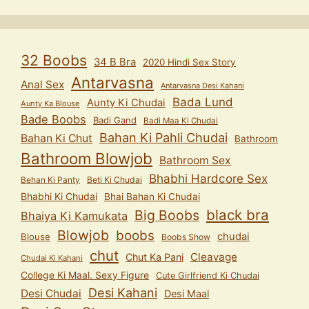
32 Boobs
34 B Bra
2020 Hindi Sex Story
Antarvasna
Anal Sex
Antarvasna Desi Kahani
Bada Lund
Aunty Ki Chudai
Aunty Ka Blouse
Bade Boobs
Badi Gand
Badi Maa Ki Chudai
Bahan Ki Pahli Chudai
Bahan Ki Chut
Bathroom
Bathroom Blowjob
Bathroom Sex
Bhabhi Hardcore Sex
Behan Ki Panty
Beti Ki Chudai
Bhabhi Ki Chudai
Bhai Bahan Ki Chudai
black bra
Big Boobs
Bhaiya Ki Kamukata
Blowjob
boobs
chudai
Blouse
Boobs Show
chut
Cleavage
Chut Ka Pani
Chudai Ki Kahani
College Ki Maal. Sexy Figure
Cute Girlfriend Ki Chudai
Desi Kahani
Desi Chudai
Desi Maal