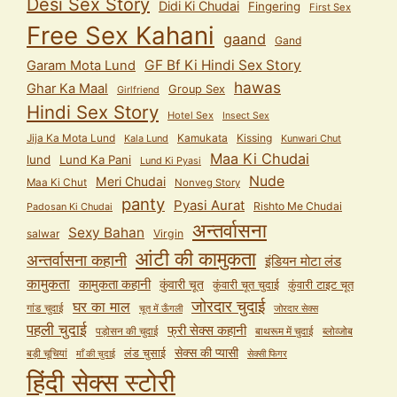
Desi Sex Story
Didi Ki Chudai
Fingering
First Sex
Free Sex Kahani
gaand
Gand
GF Bf Ki Hindi Sex Story
Garam Mota Lund
hawas
Ghar Ka Maal
Group Sex
Girlfriend
Hindi Sex Story
Hotel Sex
Insect Sex
Jija Ka Mota Lund
Kamukata
Kissing
Kala Lund
Kunwari Chut
Maa Ki Chudai
lund
Lund Ka Pani
Lund Ki Pyasi
Nude
Meri Chudai
Maa Ki Chut
Nonveg Story
panty
Pyasi Aurat
Rishto Me Chudai
Padosan Ki Chudai
अन्तर्वासना
Sexy Bahan
salwar
Virgin
आंटी की कामुकता
अन्तर्वासना कहानी
इंडियन मोटा लंड
कामुकता
कामुकता कहानी
कुंवारी चूत
कुंवारी टाइट चूत
कुंवारी चूत चुदाई
जोरदार चुदाई
घर का माल
गांड चुदाई
चूत में ऊँगली
जोरदार सेक्स
पहली चुदाई
फ्री सेक्स कहानी
पड़ोसन की चुदाई
बाथरूम में चुदाई
ब्लोव्जोब
सेक्स की प्यासी
लंड चुसाई
बड़ी चूचियां
माँ की चुदाई
सेक्सी फिगर
हिंदी सेक्स स्टोरी