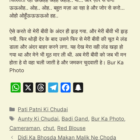
ऊऊओह.. ओह.. ओह.. बहुत मज़ा आ रहा हे और जोर से करो…
ओहो ओहूँऊऊऊऊओ हह..
ऐसे करते वो मेरी बीवी के अंदर ही झड़ गया. और मेरी बीवी भी झड़
गयी. फिर थोड़ी देर के बाद उसने फिर से मेरी बीवी की चूत मे लंड
डाला और अंदर बाहर करने लगा. यह देख मेरा वही लंड खड़ा हो
गया था और मेने भी मूठ मार ली थी. अब मेरी बीवी को जब भी मन
होता हे वो वहा चली जाती हे और जमकर चुदवाती हे। Bur Ka
Photo
W
X
T
T
F
S
h
hr
el
a
n
at
e
e
c
a
Categories
Pati Patni Ki Chudai
s
a
gr
e
p
Tags
Aunty Ki Chudai
,
Badi Gand
,
Bur Ka Photo
,
A
d
a
b
c
Cameraman
,
chut
,
Red Blouse
p
s
m
o
h
Didi Ka Bhosda Makan Malik Ne Choda