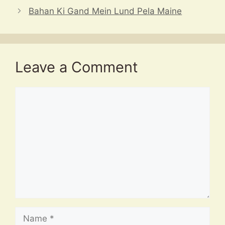
p
o
at
Bahan Ki Gand Mein Lund Pela Maine
k
Leave a Comment
Comment
Name