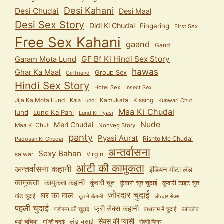
Desi Kahani
Desi Chudai
Desi Maal
Desi Sex Story
Didi Ki Chudai
Fingering
First Sex
Free Sex Kahani
gaand
Gand
GF Bf Ki Hindi Sex Story
Garam Mota Lund
hawas
Ghar Ka Maal
Group Sex
Girlfriend
Hindi Sex Story
Hotel Sex
Insect Sex
Jija Ka Mota Lund
Kamukata
Kissing
Kala Lund
Kunwari Chut
Maa Ki Chudai
lund
Lund Ka Pani
Lund Ki Pyasi
Nude
Meri Chudai
Maa Ki Chut
Nonveg Story
panty
Pyasi Aurat
Rishto Me Chudai
Padosan Ki Chudai
अन्तर्वासना
Sexy Bahan
salwar
Virgin
आंटी की कामुकता
अन्तर्वासना कहानी
इंडियन मोटा लंड
कामुकता
कामुकता कहानी
कुंवारी चूत
कुंवारी टाइट चूत
कुंवारी चूत चुदाई
जोरदार चुदाई
घर का माल
गांड चुदाई
चूत में ऊँगली
जोरदार सेक्स
पहली चुदाई
फ्री सेक्स कहानी
पड़ोसन की चुदाई
बाथरूम में चुदाई
ब्लोव्जोब
सेक्स की प्यासी
लंड चुसाई
बड़ी चूचियां
माँ की चुदाई
सेक्सी फिगर