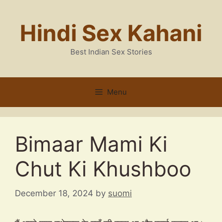
Skip
to
Hindi Sex Kahani
content
Best Indian Sex Stories
Menu
Bimaar Mami Ki
Chut Ki Khushboo
December 18, 2024
by
suomi