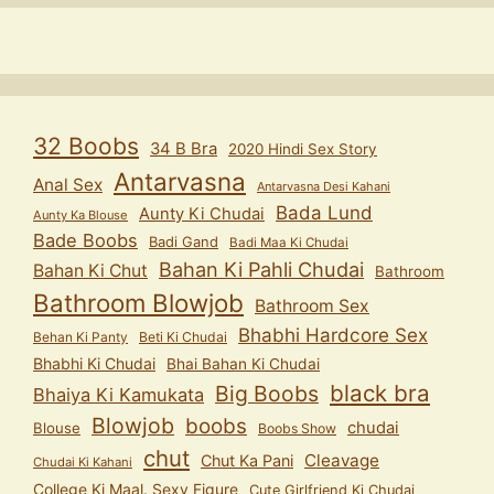
32 Boobs
34 B Bra
2020 Hindi Sex Story
Antarvasna
Anal Sex
Antarvasna Desi Kahani
Bada Lund
Aunty Ki Chudai
Aunty Ka Blouse
Bade Boobs
Badi Gand
Badi Maa Ki Chudai
Bahan Ki Pahli Chudai
Bahan Ki Chut
Bathroom
Bathroom Blowjob
Bathroom Sex
Bhabhi Hardcore Sex
Behan Ki Panty
Beti Ki Chudai
Bhabhi Ki Chudai
Bhai Bahan Ki Chudai
black bra
Big Boobs
Bhaiya Ki Kamukata
Blowjob
boobs
chudai
Blouse
Boobs Show
chut
Cleavage
Chut Ka Pani
Chudai Ki Kahani
College Ki Maal. Sexy Figure
Cute Girlfriend Ki Chudai