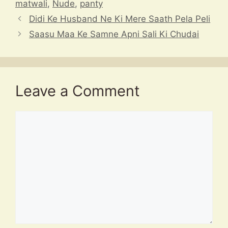
p
o
at
matwali
,
Nude
,
panty
k
Didi Ke Husband Ne Ki Mere Saath Pela Peli
Saasu Maa Ke Samne Apni Sali Ki Chudai
Leave a Comment
Comment