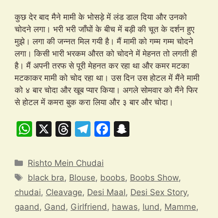
कुछ देर बाद मैने मामी के भोसड़े में लंड डाल दिया और उनको
चोदने लगा। भरी भरी जाँघों के बीच में बड़ी की चूत के दर्शन हुए
मुझे। लगा की जन्नत मिल गयी है। मैं मामी को गम्म गम्म चोदने
लगा। किसी भारी भरकम औरत को चोदने में मेहनत तो लगती ही
है। मैं अपनी तरफ से पूरी मेहनत कर रहा था और कमर मटका
मटकाकर मामी को चोद रहा था। उस दिन उस होटल में मैंने मामी
को ४ बार चोदा और खूब प्यार किया। अगले सोमवार को मैंने फिर
से होटल में कमरा बुक करा लिया और ३ बार और चोदा।
W
X
T
T
F
S
h
hr
el
a
n
at
e
e
c
a
Categories
Rishto Mein Chudai
s
a
gr
e
p
Tags
black bra
,
Blouse
,
boobs
,
Boobs Show
,
A
d
a
b
c
chudai
,
Cleavage
,
Desi Maal
,
Desi Sex Story
,
p
s
m
o
h
gaand
,
Gand
,
Girlfriend
,
hawas
,
lund
,
Mamme
,