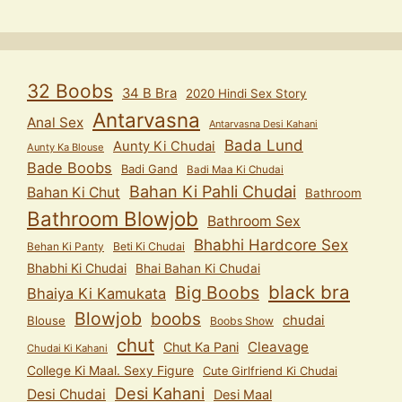
32 Boobs
34 B Bra
2020 Hindi Sex Story
Antarvasna
Anal Sex
Antarvasna Desi Kahani
Bada Lund
Aunty Ki Chudai
Aunty Ka Blouse
Bade Boobs
Badi Gand
Badi Maa Ki Chudai
Bahan Ki Pahli Chudai
Bahan Ki Chut
Bathroom
Bathroom Blowjob
Bathroom Sex
Bhabhi Hardcore Sex
Behan Ki Panty
Beti Ki Chudai
Bhabhi Ki Chudai
Bhai Bahan Ki Chudai
black bra
Big Boobs
Bhaiya Ki Kamukata
Blowjob
boobs
chudai
Blouse
Boobs Show
chut
Cleavage
Chut Ka Pani
Chudai Ki Kahani
College Ki Maal. Sexy Figure
Cute Girlfriend Ki Chudai
Desi Kahani
Desi Chudai
Desi Maal