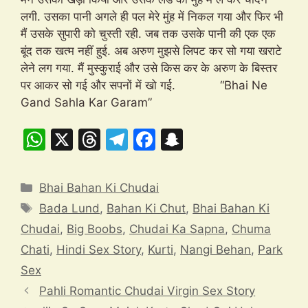
लगी. उसका पानी अगले ही पल मेरे मुंह में निकल गया और फिर भी
मैं उसके सुपारी को चुस्ती रही. जब तक उसके पानी की एक एक
बूंद तक खत्म नहीं हुई. अब अरुण मुझसे लिपट कर सो गया खराटे
लेने लग गया. मैं मुस्कुराई और उसे किस कर के अरुण के बिस्तर
पर आकर सो गई और सपनों में खो गई. “Bhai Ne
Gand Sahla Kar Garam”
W
X
T
T
F
S
h
hr
el
a
n
at
e
e
c
a
Categories
Bhai Bahan Ki Chudai
s
a
gr
e
p
Tags
Bada Lund
,
Bahan Ki Chut
,
Bhai Bahan Ki
A
d
a
b
c
Chudai
,
Big Boobs
,
Chudai Ka Sapna
,
Chuma
p
s
m
o
h
Chati
,
Hindi Sex Story
,
Kurti
,
Nangi Behan
,
Park
p
o
at
Sex
k
Pahli Romantic Chudai Virgin Sex Story