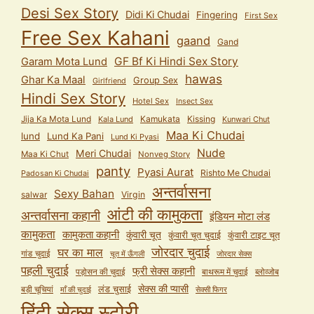
Desi Sex Story
Didi Ki Chudai
Fingering
First Sex
Free Sex Kahani
gaand
Gand
GF Bf Ki Hindi Sex Story
Garam Mota Lund
hawas
Ghar Ka Maal
Group Sex
Girlfriend
Hindi Sex Story
Hotel Sex
Insect Sex
Jija Ka Mota Lund
Kamukata
Kissing
Kala Lund
Kunwari Chut
Maa Ki Chudai
lund
Lund Ka Pani
Lund Ki Pyasi
Nude
Meri Chudai
Maa Ki Chut
Nonveg Story
panty
Pyasi Aurat
Rishto Me Chudai
Padosan Ki Chudai
अन्तर्वासना
Sexy Bahan
salwar
Virgin
आंटी की कामुकता
अन्तर्वासना कहानी
इंडियन मोटा लंड
कामुकता
कामुकता कहानी
कुंवारी चूत
कुंवारी टाइट चूत
कुंवारी चूत चुदाई
जोरदार चुदाई
घर का माल
गांड चुदाई
चूत में ऊँगली
जोरदार सेक्स
पहली चुदाई
फ्री सेक्स कहानी
पड़ोसन की चुदाई
बाथरूम में चुदाई
ब्लोव्जोब
सेक्स की प्यासी
लंड चुसाई
बड़ी चूचियां
माँ की चुदाई
सेक्सी फिगर
हिंदी सेक्स स्टोरी