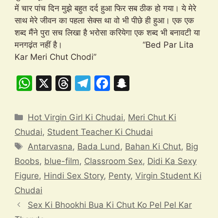
में चार पांच दिन मुझे बहुत दर्द हुआ फिर सब ठीक हो गया। ये मेरे
साथ मेरे जीवन का पहला सेक्स था वो भी पीछे ही हुआ। एक एक
शब्द मैंने पुरा सच लिखा है भरोसा करियेगा एक शब्द भी बनावटी या
मनगढ़ंत नहीं है। “Bed Par Lita
Kar Meri Chut Chodi”
W
X
T
T
F
S
h
hr
el
a
n
at
e
e
c
a
Categories
Hot Virgin Girl Ki Chudai
,
Meri Chut Ki
s
a
gr
e
p
Chudai
,
Student Teacher Ki Chudai
A
d
a
b
c
Tags
Antarvasna
,
Bada Lund
,
Bahan Ki Chut
,
Big
p
s
m
o
h
Boobs
,
blue-film
,
Classroom Sex
,
Didi Ka Sexy
p
o
at
Figure
,
Hindi Sex Story
,
Penty
,
Virgin Student Ki
k
Chudai
Sex Ki Bhookhi Bua Ki Chut Ko Pel Pel Kar