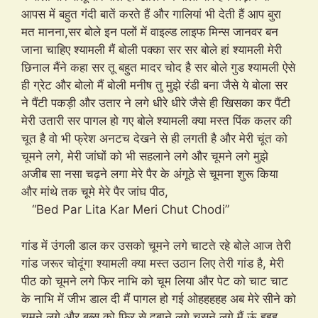
आपस में बहुत गंदी बातें करते हैं और गालियां भी देती हैं आप बुरा
मत मानना,सर बोले इन पलों में वाइल्ड लाइफ मिन्स जानवर बन
जाना चाहिए श्यामली मैं बोली पक्का सर सर बोले हां श्यामली मेरी
छिनाल मैंने कहा सर तू बहुत मादर चोद है सर बोले गुड श्यामली ऐसे
ही ग्रेट और बोलो मैं बोली मनीष तु मुझे रंडी बना जैसे ये बोला सर
ने पैंटी पकड़ी और उतार ने लगे धीरे धीरे जैसे ही खिसका कर पैंटी
मेरी उतारी सर पागल हो गए बोले श्यामली क्या मस्त पिंक कलर की
चूत है वो भी फ्रेश अनटच देखने से ही लगती है और मेरी चूंत को
चूमने लगे, मेरी जांघों को भी सहलाने लगे और चूमने लगे मुझे
अजीब सा नसा चढ़ने लगा मेरे पैर के अंगूठे से चूमना शुरू किया
और मांथे तक चूमे मेरे पैर जांघ पीठ,
“Bed Par Lita Kar Meri Chut Chodi”
गांड में उंगली डाल कर उसको चूमने लगे चाटते रहे बोले आज तेरी
गांड जरूर चोदूंगा श्यामली क्या मस्त उठान लिए तेरी गांड है, मेरी
पीठ को चूमने लगे फिर नाभि को चूम लिया और पेट को चाट चाट
के नाभि में जीभ डाल दी मैं पागल हो गई ओहहहहह अब मेरे सीने को
चूमने लगे और बूब्स को फिर से दबाने लगे चूसने लगे मैं ऊं हहह