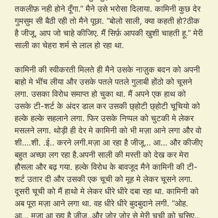
तकलीफ़ नही होने दूँगा.” मैने उसे भरोसा दिलाया. कामिनी कुछ देर
गुमसुम सी बैठी रही तो मैने पूछा. “बोलो साली, क्या कहती हो?ठीक
है जीजू, आप जो चाहे कीजिए. मैं सिर्फ़ आपकी खुशी चाहती हू.” मेरी
साली का चेहरा शर्म से लाल हो रहा था.
कामिनी की स्वीकरती मिलते ही मैने उसके नाज़ुक बदन को अपनी
बाहो मे भींच लीया और उसके पतले पतले गुलाबी होंठो को चूसने
लगा. उसका विरोध समाप्त हो चुका था. मैं अपने एक हाथ को
उसके टी-शर्ट के अंदर डाल कर उसकी छ्होटी छ्होटी चूचियो को
हल्के हल्के सहलाने लगा. फिर उसके निप्पल को चुटकी मे लेकर
मसलने लगा. थोड़ी ही देर मे कामिनी को भी मज़ा आने लगा और वो
शी….शी. .ई.. करने लगी.मज़ा आ रहा है जीजू… आ… और कीजीए
बहुत अच्छा लग रहा है.अपनी साली की मस्ती को देख कर मेरा
हौसला और बढ़ गया. हल्के विरोध के बावजूद मैने कामिनी की टी-
शर्ट उतार दी और उसकी एक चूची को मूह मे लेकर चूसने लगा.
दूसरी चूची को मैं हाथो मे लेकर धीरे धीरे दबा रहा था. कामिनी को
अब पूरा मज़ा आने लगा था. वह धीरे धीरे बुदबुदाने लगी. “ओह.
आ… मज़ा आ रहा है जीजू..और ज़ोर ज़ोर से मेरी चूची को चूसिए..