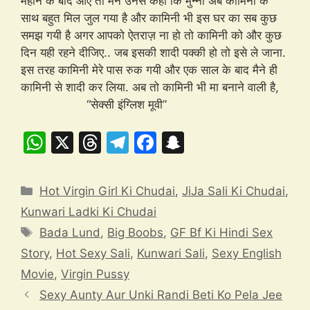
महीने के बाद आए तो मैने उनसे कहा कि मुन्ना अब कामिनी के
साथ बहुत मिल जुल गया है और कामिनी भी इस घर का सब कुछ
समझ गयी है अगर आपको ऐतराज़ ना हो तो कामिनी को और कुछ
दिन यही रहने दीजिए.. जब इसकी शादी पक्की हो तो इसे ले जाना.
इस तरह कामिनी मेरे पास रुक गयी और एक साल के बाद मैने ही
कामिनी से शादी कर लिया. अब तो कामिनी भी मा बनाने वाली है,
“सेक्सी इंग्लिश मूवी”
W
X
T
T
F
S
h
hr
el
a
n
at
e
e
c
a
Categories
Hot Virgin Girl Ki Chudai
,
JiJa Sali Ki Chudai
,
s
a
gr
e
p
Kunwari Ladki Ki Chudai
A
d
a
b
c
Tags
Bada Lund
,
Big Boobs
,
GF Bf Ki Hindi Sex
p
s
m
o
h
Story
,
Hot Sexy Sali
,
Kunwari Sali
,
Sexy English
p
o
at
Movie
,
Virgin Pussy
k
Sexy Aunty Aur Unki Randi Beti Ko Pela Jee