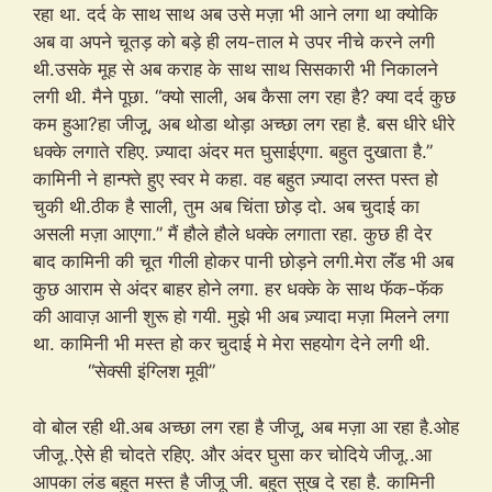
रहा था. दर्द के साथ साथ अब उसे मज़ा भी आने लगा था क्योकि
अब वा अपने चूतड़ को बड़े ही लय-ताल मे उपर नीचे करने लगी
थी.उसके मूह से अब कराह के साथ साथ सिसकारी भी निकालने
लगी थी. मैने पूछा. “क्यो साली, अब कैसा लग रहा है? क्या दर्द कुछ
कम हुआ?हा जीजू, अब थोडा थोड़ा अच्छा लग रहा है. बस धीरे धीरे
धक्के लगाते रहिए. ज़्यादा अंदर मत घुसाईएगा. बहुत दुखाता है.”
कामिनी ने हान्फ्ते हुए स्वर मे कहा. वह बहुत ज़्यादा लस्त पस्त हो
चुकी थी.ठीक है साली, तुम अब चिंता छोड़ दो. अब चुदाई का
असली मज़ा आएगा.” मैं हौले हौले धक्के लगाता रहा. कुछ ही देर
बाद कामिनी की चूत गीली होकर पानी छोड़ने लगी.मेरा लॅंड भी अब
कुछ आराम से अंदर बाहर होने लगा. हर धक्के के साथ फॅक-फॅक
की आवाज़ आनी शुरू हो गयी. मुझे भी अब ज़्यादा मज़ा मिलने लगा
था. कामिनी भी मस्त हो कर चुदाई मे मेरा सहयोग देने लगी थी.
“सेक्सी इंग्लिश मूवी”
वो बोल रही थी.अब अच्छा लग रहा है जीजू, अब मज़ा आ रहा है.ओह
जीजू..ऐसे ही चोदते रहिए. और अंदर घुसा कर चोदिये जीजू..आ
आपका लंड बहुत मस्त है जीजू जी. बहुत सुख दे रहा है. कामिनी