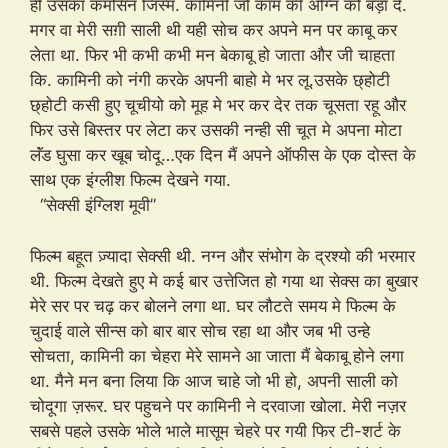
ही उसका कमसिन जिस्म. कामिनी जो काम की अग्नि को बड़ा दे.
मगर वा मेरी सग़ी साली थी यही सोच कर अपने मन पर काबू कर
लेता था. फिर भी कभी कभी मन बेकाबू हो जाता और जी चाहता
कि. कामिनी को नंगी करके अपनी बाहो मे भर लू.उसके छ्होटी
छ्होटी कसी हुए चूचीयो को मूह मे भर कर देर तक चूसता रहू और
फिर उसे बिस्तर पर लेटा कर उसकी नन्ही सी चूत मे अपना मोटा
लॅंड घुसा कर खूब चोदू…एक दिन मैं अपने ऑफीस के एक दोस्त के
साथ एक इंग्लीश फिल्म देखने गया.
“सेक्सी इंग्लिश मूवी”
फिल्म बहूत ज़्यादा सेक्सी थी. नग्न और संभोग के द्रश्यो की भरमार
थी. फिल्म देखते हुए मे कई बार उत्तेजित हो गया था सेक्स का बुखार
मेरे सर पर चढ़ कर बोलने लगा था. घर लौटते समय मे फिल्म के
चुदाई वाले सीन्स को बार बार सोच रहा था और जब भी उन्हे
सोचता, कामिनी का चेहरा मेरे सामने आ जाता मैं बेकाबू होने लगा
था. मैने मन बना लिया कि आज चाहे जो भी हो, अपनी साली को
चोदूगा ज़रूर. घर पहुचने पर कामिनी ने दरवाजा खोला. मेरी नज़र
सबसे पहले उसके भोले भाले मासूम चेहरे पर गयी फिर टी-शर्ट के