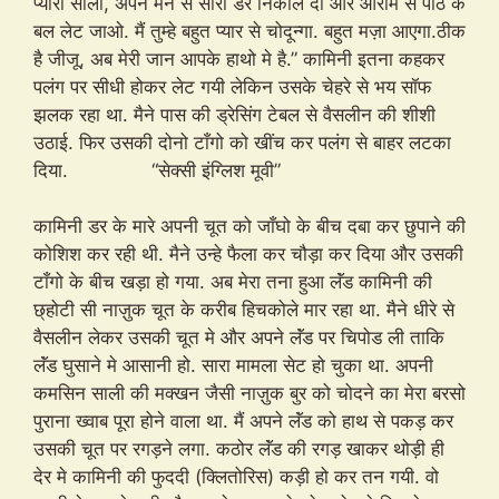
प्यारी साली, अपने मन से सारा डर निकाल दो और आराम से पीठ के
बल लेट जाओ. मैं तुम्हे बहुत प्यार से चोदून्गा. बहुत मज़ा आएगा.ठीक
है जीजू, अब मेरी जान आपके हाथो मे है.” कामिनी इतना कहकर
पलंग पर सीधी होकर लेट गयी लेकिन उसके चेहरे से भय सॉफ
झलक रहा था. मैने पास की ड्रेसिंग टेबल से वैसलीन की शीशी
उठाई. फिर उसकी दोनो टाँगो को खींच कर पलंग से बाहर लटका
दिया. “सेक्सी इंग्लिश मूवी”
कामिनी डर के मारे अपनी चूत को जाँघो के बीच दबा कर छुपाने की
कोशिश कर रही थी. मैने उन्हे फैला कर चौड़ा कर दिया और उसकी
टाँगो के बीच खड़ा हो गया. अब मेरा तना हुआ लॅंड कामिनी की
छ्होटी सी नाज़ुक चूत के करीब हिचकोले मार रहा था. मैने धीरे से
वैसलीन लेकर उसकी चूत मे और अपने लॅंड पर चिपोड ली ताकि
लॅंड घुसाने मे आसानी हो. सारा मामला सेट हो चुका था. अपनी
कमसिन साली की मक्खन जैसी नाज़ुक बुर को चोदने का मेरा बरसो
पुराना ख्वाब पूरा होने वाला था. मैं अपने लॅंड को हाथ से पकड़ कर
उसकी चूत पर रगड़ने लगा. कठोर लॅंड की रगड़ खाकर थोड़ी ही
देर मे कामिनी की फुददी (क्लितोरिस) कड़ी हो कर तन गयी. वो