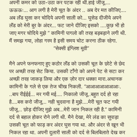
अपनी कमर को उठा-उठा कर पटक रही थी.हाई जीजू….
ऊऊऊः… आग लगी है मेरी चूत के अंदर .. अब देर मत कीजिए….
अब लॅंड घुसा कर चोदिये अपनी साली को… घुसेड दीजीये अपने
लॅंड को मेरी बुर के अंदर… फट जाने दीजिए इसको ….कुछ भी हो
जाए मगर चोदिये मुझे ” कामिनी पागलो की तरह बड़बड़ाने लगी थी.
मैं समझ गया, लोहा गरम है इसी समय चोट करना ठीक रहेगा.
“सेक्सी इंग्लिश मूवी”
मैने अपने फनफनाए हुए कठोर लॅंड को उसकी चूत के छोटे से छेद
पर अच्छी तरह सेट किया. उसकी टाँगो को अपने पेट से सटा कर
अच्छी तरह जाकड़ लिया और एक ज़ोर दार धक्का मारा.अचानक
कामिनी के गले से एक तेज चीख निकली. “आआआआआआआः.
..बाप रीईईई… मर गयी मई…. निकालो जीजू..बहुत दर्द हो रहा
है….बस करो जीजू… नही चुदवाना है मुझे….मेरी चूत फट गयी
जीजू… छोड़ दीजिए मुझे अब…मेरी जान निकल रही है.” कामिनी
दर्द से बहाल होकर रोने लगी थी. मैने देखा, मेरे लंड का सुपाड़ा
उसकी चूत को फाड़ कर अंदर घुस गया था. और अंदर से खून भी
निकल रहा था. अपनी दुलारी साली को दर्द से बिलबिलाते देख कर