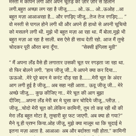
मस्ती मे कापने लगी और अपने चूतड़ को ज़ोर ज़ोर से हिलाने
लगी.बहुत अच्छा लग रहा है जीजू……. ओ..ऊ… ओ..ऊओह ..आ
बहुत मज़ा आआअरहा है… और रगड़िए जीजू…तेज तेज रगड़िए…. ”
वो मस्ती से पागल होने लगी थी और अपने ही हाथो से अपनी चूचियो
को मसलने लगी थी. मुझे भी बहुत मज़ा आ रहा था. मैं बोला.मुझे भी
बहुत मज़ा आ रहा है साली. बस ऐसे ही साथ देती रहो. आज मैं तुम्हे
चोदकर पूरी औरत बना दूँगा. “सेक्सी इंग्लिश मूवी”
” मैं अपना लॅंड वैसे ही लगातार उसकी चूत पर रगड़ता जा रहा था.
वो फिर बोलने लगी. “हाय जीजू जी…ये आपने क्या कर दिया…
ऊऊओ. .मेरे पूरे बदन मे करंट दौड़ रहा है…….मेरी चूत के अंदर
आग लगी हुई है जीजू… अब सहा नही आता.. ऊवू जीजू जी… मेरे
अच्छे जीजू…. कुछ कीजिए ना.. मेरे चूत की आग बुझा
दीजिए….अपना लॅंड मेरी बर मे घुसा कर चोदिये जीजू…प्लीज़. .
जीजू…चोदो मेरी चूत को.लेकिन कामिनी, तुम तो कह रही थी की
मेरा लॅंड बहुत मोटा है, तुम्हारी बुर फट जाएगी. अब क्या हो गया?”
मैने यू ही प्रश्न किया.ओह जीजू, मुझे क्या मालूम था कि चुदाई मे
इतना मज़ा आता है. आआआः अब और बर्दाश्ता नही होता.” कामिनी