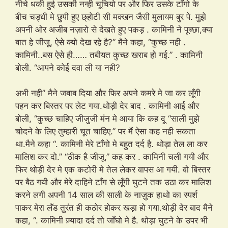
नीचे धकी हुई उसकी नन्ही चूचियो पर और फिर उसके टाँगो के
बीच चड्धी मे छुपी हुए छ्होटी सी मक्खन जैसी मुलायम बुर पे. मुझे
अपनी ओर अजीब नज़ारो से देखते हुए पकड़ . कामिनी ने पूच्छा,क्या
बात हे जीजू, ऐसे क्यो देख रहे है?” मैने कहा, “कुच्छ नही .
कामिनी..बस ऐसे ही…… तबीयत कुच्छ खराब हो गई.” . कामिनी
बोली. “आपने कोई दवा ली या नही?
अभी नही” मैने जबाब दिया और फिर अपने कमरे मे जा कर लूँगी
पहन कर बिस्तर पर लेट गया.थोड़ी देर बाद . कामिनी आई और
बोली, “कुच्छ चाहिए जीजुजी मंन मे आया कि कह दू “साली मुझे
चोदने के लिए तुम्हारी चूत चाहिए.” पर मैं ऐसा कह नही सकता
था.मैने कहा “. कामिनी मेरे टाँगो मे बहुत दर्द है. थोड़ा तेल ला कर
मालिश कर दो.” “ठीक है जीजू,” कह कर . कामिनी चली गयी और
फिर थोड़ी देर मे एक कटोरी मे तेल लेकर वापस आ गयी. वो बिस्तर
पर बैठ गयी और मेरे दाहिने टाँग से लूँगी घुटने तक उठा कर मालिश
करने लगी अपनी 14 साल की साली के नाज़ुक हाथो का स्पर्श
पाकर मेरा लॅंड तुरंत ही कठोर होकर खड़ा हो गया.थोड़ी देर बाद मैने
कहा, “. कामिनी ज़्यादा दर्द तो जाँघो मे है. थोड़ा घुटने के उपर भी