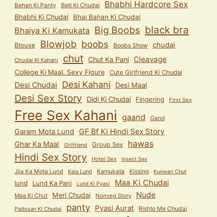
Bhabhi Hardcore Sex
Behan Ki Panty
Beti Ki Chudai
Bhabhi Ki Chudai
Bhai Bahan Ki Chudai
black bra
Big Boobs
Bhaiya Ki Kamukata
Blowjob
boobs
chudai
Blouse
Boobs Show
chut
Cleavage
Chut Ka Pani
Chudai Ki Kahani
College Ki Maal. Sexy Figure
Cute Girlfriend Ki Chudai
Desi Kahani
Desi Chudai
Desi Maal
Desi Sex Story
Didi Ki Chudai
Fingering
First Sex
Free Sex Kahani
gaand
Gand
GF Bf Ki Hindi Sex Story
Garam Mota Lund
hawas
Ghar Ka Maal
Group Sex
Girlfriend
Hindi Sex Story
Hotel Sex
Insect Sex
Jija Ka Mota Lund
Kamukata
Kissing
Kala Lund
Kunwari Chut
Maa Ki Chudai
lund
Lund Ka Pani
Lund Ki Pyasi
Nude
Meri Chudai
Maa Ki Chut
Nonveg Story
panty
Pyasi Aurat
Rishto Me Chudai
Padosan Ki Chudai