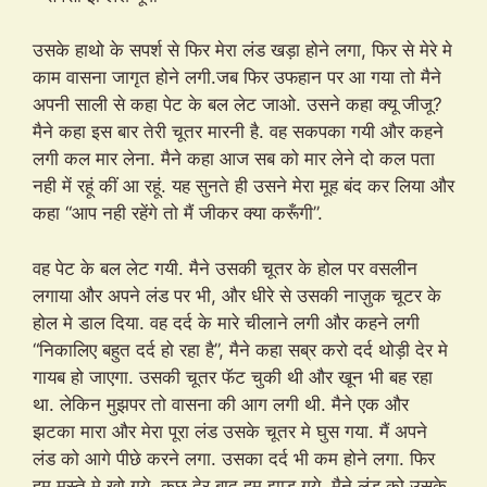
उसके हाथो के सपर्श से फिर मेरा लंड खड़ा होने लगा, फिर से मेरे मे
काम वासना जागृत होने लगी.जब फिर उफहान पर आ गया तो मैने
अपनी साली से कहा पेट के बल लेट जाओ. उसने कहा क्यू जीजू?
मैने कहा इस बार तेरी चूतर मारनी है. वह सकपका गयी और कहने
लगी कल मार लेना. मैने कहा आज सब को मार लेने दो कल पता
नही में रहूं कीं आ रहूं. यह सुनते ही उसने मेरा मूह बंद कर लिया और
कहा “आप नही रहेंगे तो मैं जीकर क्या करूँगी”.
वह पेट के बल लेट गयी. मैने उसकी चूतर के होल पर वसलीन
लगाया और अपने लंड पर भी, और धीरे से उसकी नाज़ुक चूटर के
होल मे डाल दिया. वह दर्द के मारे चीलाने लगी और कहने लगी
“निकालिए बहुत दर्द हो रहा है”, मैने कहा सब्र करो दर्द थोड़ी देर मे
गायब हो जाएगा. उसकी चूतर फॅट चुकी थी और खून भी बह रहा
था. लेकिन मुझपर तो वासना की आग लगी थी. मैने एक और
झटका मारा और मेरा पूरा लंड उसके चूतर मे घुस गया. मैं अपने
लंड को आगे पीछे करने लगा. उसका दर्द भी कम होने लगा. फिर
हम मस्ते मे खो गये. कुछ देर बाद हम झाड़ गये. मैने लंड को उसके